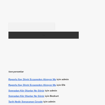
Arama
Son yorumlar
Raporlu Ilaç Direk Eczaneden Alınıyor Mu
için
admin
Raporlu Ilaç Direk Eczaneden Alınıyor Mu
için
Efe
Sonradan Kör Olanlar Ne Görür
için
admin
Sonradan Kör Olanlar Ne Görür
için
Bozkurt
Tarih Nedir Sorusunun Cevabı
için
admin