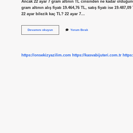
Ancak 22 ayar 7 gram altının TL cinsinden ne kadar olduğunu
gram altının alış fiyatı 19.464,76 TL, satış fiyatı ise 19.487,09 T
22 ayar bilezik kaç TL? 22 ayar 7…
7
Devamını okuyun
Yorum Bırak
Gram
Altın
Fiyatı
Ne
Kadar
https://onsekizyazilim.com
https://kasvabijuteri.com.tr
https