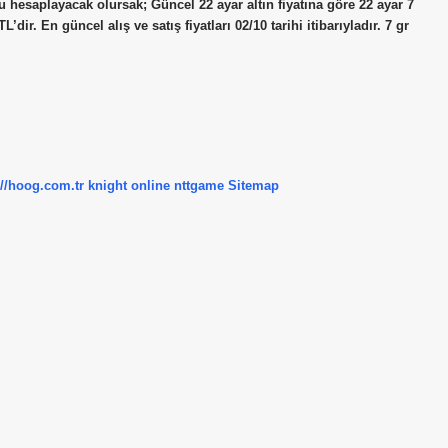
 hesaplayacak olursak; Güncel 22 ayar altın fiyatına göre 22 ayar 7
L’dir. En güncel alış ve satış fiyatları 02/10 tarihi itibarıyladır. 7 gr
://hoog.com.tr
knight online
nttgame
Sitemap