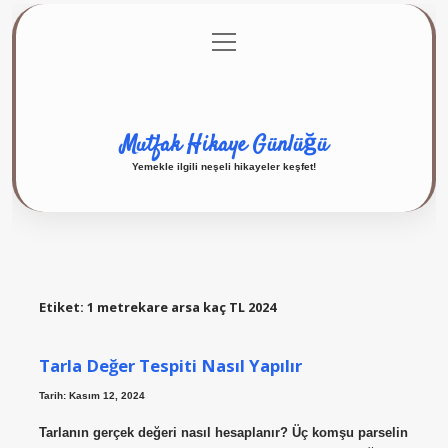
menüyü
Anasayfa
Gizlilik Politikası
Yasal Uyarı
aç
Hakkımızda
Mutfak Hikaye Günlüğü
Yemekle ilgili neşeli hikayeler keşfet!
Etiket:
1 metrekare arsa kaç TL 2024
Tarla Değer Tespiti Nasıl Yapılır
Tarih: Kasım 12, 2024
Tarlanın gerçek değeri nasıl hesaplanır? Üç komşu parselin