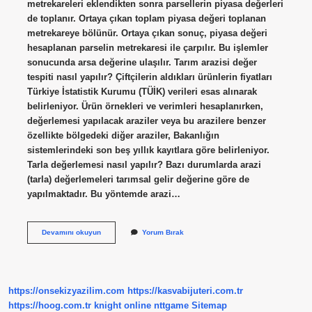
metrekareleri eklendikten sonra parsellerin piyasa değerleri
de toplanır. Ortaya çıkan toplam piyasa değeri toplanan
metrekareye bölünür. Ortaya çıkan sonuç, piyasa değeri
hesaplanan parselin metrekaresi ile çarpılır. Bu işlemler
sonucunda arsa değerine ulaşılır. Tarım arazisi değer
tespiti nasıl yapılır? Çiftçilerin aldıkları ürünlerin fiyatları
Türkiye İstatistik Kurumu (TÜİK) verileri esas alınarak
belirleniyor. Ürün örnekleri ve verimleri hesaplanırken,
değerlemesi yapılacak araziler veya bu arazilere benzer
özellikte bölgedeki diğer araziler, Bakanlığın
sistemlerindeki son beş yıllık kayıtlara göre belirleniyor.
Tarla değerlemesi nasıl yapılır? Bazı durumlarda arazi
(tarla) değerlemeleri tarımsal gelir değerine göre de
yapılmaktadır. Bu yöntemde arazi…
Tarla
Devamını okuyun
Yorum Bırak
Değer
Tespiti
Nasıl
Yapılır
https://onsekizyazilim.com
https://kasvabijuteri.com.tr
https://hoog.com.tr
knight online
nttgame
Sitemap