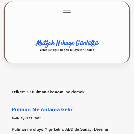
menüyü
Anasayfa
Gizlilik Politikası
Yasal Uyarı
aç
Hakkımızda
Mutfak Hikaye Günlüğü
Yemekle ilgili neşeli hikayeler keşfet!
Etiket:
2 2 Pulman ekonomi ne demek
Pulman Ne Anlama Gelir
Tarih: Eylül 22, 2024
Pulman ne oluyor? Şirketin, ABD’de Sanayi Devrimi