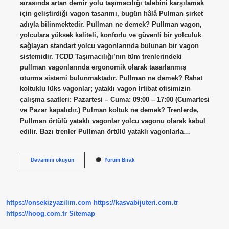
sırasında artan demir yolu taşımacılığı talebini karşılamak
için geliştirdiği vagon tasarımı, bugün hâlâ Pulman şirket
adıyla bilinmektedir. Pullman ne demek? Pullman vagon,
yolculara yüksek kaliteli, konforlu ve güvenli bir yolculuk
sağlayan standart yolcu vagonlarında bulunan bir vagon
sistemidir. TCDD Taşımacılığı’nın tüm trenlerindeki
pullman vagonlarında ergonomik olarak tasarlanmış
oturma sistemi bulunmaktadır. Pullman ne demek? Rahat
koltuklu lüks vagonlar; yataklı vagon İrtibat ofisimizin
çalışma saatleri: Pazartesi – Cuma: 09:00 – 17:00 (Cumartesi
ve Pazar kapalıdır.) Pulman koltuk ne demek? Trenlerde,
Pullman örtülü yataklı vagonlar yolcu vagonu olarak kabul
edilir. Bazı trenler Pullman örtülü yataklı vagonlarla…
Pulman
Devamını okuyun
Yorum Bırak
Ne
Anlama
Gelir
https://onsekizyazilim.com
https://kasvabijuteri.com.tr
https://hoog.com.tr
Sitemap