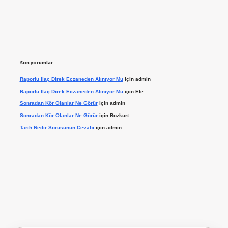
Son yorumlar
Raporlu Ilaç Direk Eczaneden Alınıyor Mu
için
admin
Raporlu Ilaç Direk Eczaneden Alınıyor Mu
için
Efe
Sonradan Kör Olanlar Ne Görür
için
admin
Sonradan Kör Olanlar Ne Görür
için
Bozkurt
Tarih Nedir Sorusunun Cevabı
için
admin
iş yap