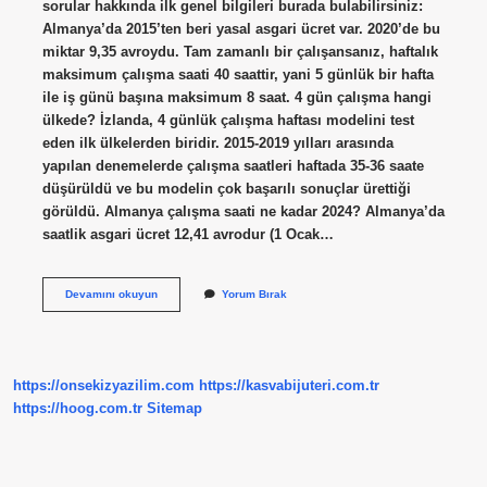
sorular hakkında ilk genel bilgileri burada bulabilirsiniz:
Almanya’da 2015’ten beri yasal asgari ücret var. 2020’de bu
miktar 9,35 avroydu. Tam zamanlı bir çalışansanız, haftalık
maksimum çalışma saati 40 saattir, yani 5 günlük bir hafta
ile iş günü başına maksimum 8 saat. 4 gün çalışma hangi
ülkede? İzlanda, 4 günlük çalışma haftası modelini test
eden ilk ülkelerden biridir. 2015-2019 yılları arasında
yapılan denemelerde çalışma saatleri haftada 35-36 saate
düşürüldü ve bu modelin çok başarılı sonuçlar ürettiği
görüldü. Almanya çalışma saati ne kadar 2024? Almanya’da
saatlik asgari ücret 12,41 avrodur (1 Ocak…
Almanya
Devamını okuyun
Yorum Bırak
Günde
Kaç
Saat
Çalışıyor
https://onsekizyazilim.com
https://kasvabijuteri.com.tr
https://hoog.com.tr
Sitemap