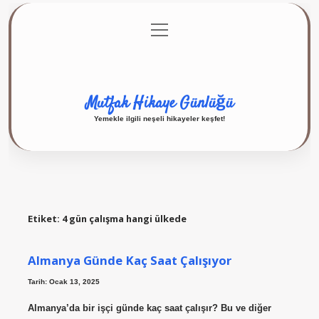
menüyü
Anasayfa
Gizlilik Politikası
Yasal Uyarı
aç
Hakkımızda
Mutfak Hikaye Günlüğü
Yemekle ilgili neşeli hikayeler keşfet!
Etiket:
4 gün çalışma hangi ülkede
Almanya Günde Kaç Saat Çalışıyor
Tarih: Ocak 13, 2025
Almanya’da bir işçi günde kaç saat çalışır? Bu ve diğer