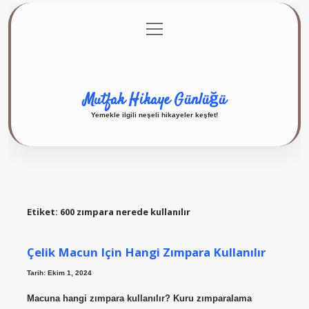
menüyü
Anasayfa
Gizlilik Politikası
Yasal Uyarı
aç
Hakkımızda
Mutfak Hikaye Günlüğü
Yemekle ilgili neşeli hikayeler keşfet!
Etiket:
600 zımpara nerede kullanılır
Çelik Macun Için Hangi Zımpara Kullanılır
Tarih: Ekim 1, 2024
Macuna hangi zımpara kullanılır? Kuru zımparalama