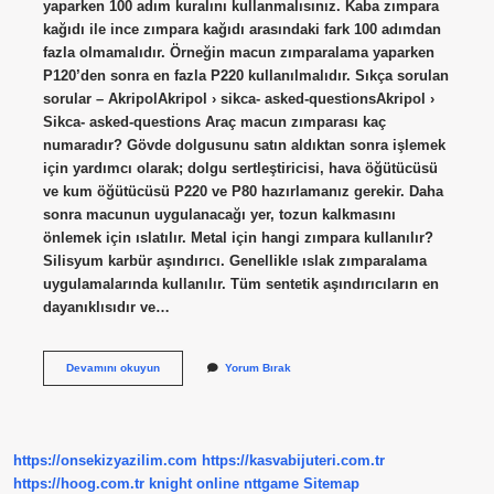
yaparken 100 adım kuralını kullanmalısınız. Kaba zımpara
kağıdı ile ince zımpara kağıdı arasındaki fark 100 adımdan
fazla olmamalıdır. Örneğin macun zımparalama yaparken
P120’den sonra en fazla P220 kullanılmalıdır. Sıkça sorulan
sorular – AkripolAkripol › sikca- asked-questionsAkripol ›
Sikca- asked-questions Araç macun zımparası kaç
numaradır? Gövde dolgusunu satın aldıktan sonra işlemek
için yardımcı olarak; dolgu sertleştiricisi, hava öğütücüsü
ve kum öğütücüsü P220 ve P80 hazırlamanız gerekir. Daha
sonra macunun uygulanacağı yer, tozun kalkmasını
önlemek için ıslatılır. Metal için hangi zımpara kullanılır?
Silisyum karbür aşındırıcı. Genellikle ıslak zımparalama
uygulamalarında kullanılır. Tüm sentetik aşındırıcıların en
dayanıklısıdır ve…
Çelik
Devamını okuyun
Yorum Bırak
Macun
Için
Hangi
Zımpara
Kullanılır
https://onsekizyazilim.com
https://kasvabijuteri.com.tr
https://hoog.com.tr
knight online
nttgame
Sitemap