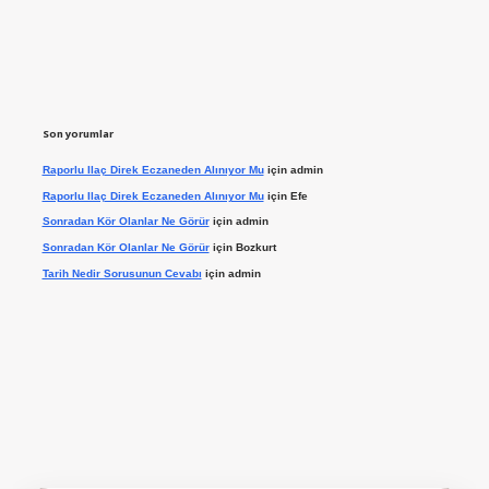
Son yorumlar
Raporlu Ilaç Direk Eczaneden Alınıyor Mu
için
admin
Raporlu Ilaç Direk Eczaneden Alınıyor Mu
için
Efe
Sonradan Kör Olanlar Ne Görür
için
admin
Sonradan Kör Olanlar Ne Görür
için
Bozkurt
Tarih Nedir Sorusunun Cevabı
için
admin
ilbet giriş yap