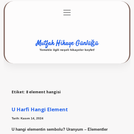
menüyü
Anasayfa
Gizlilik Politikası
Yasal Uyarı
aç
Hakkımızda
Mutfak Hikaye Günlüğü
Yemekle ilgili neşeli hikayeler keşfet!
Etiket:
8 element hangisi
U Harfi Hangi Element
Tarih: Kasım 14, 2024
U hangi elementin sembolu? Uranyum – Elementler