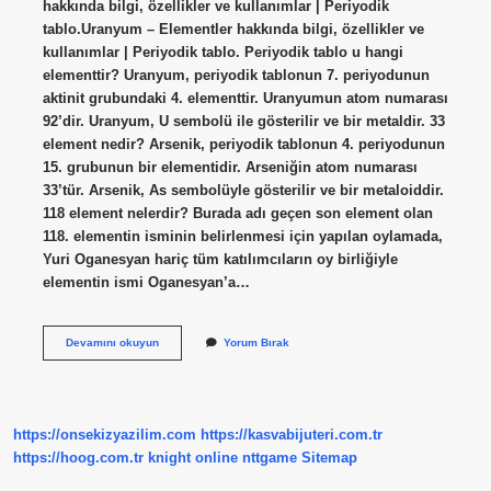
hakkında bilgi, özellikler ve kullanımlar | Periyodik
tablo.Uranyum – Elementler hakkında bilgi, özellikler ve
kullanımlar | Periyodik tablo. Periyodik tablo u hangi
elementtir? Uranyum, periyodik tablonun 7. periyodunun
aktinit grubundaki 4. elementtir. Uranyumun atom numarası
92’dir. Uranyum, U sembolü ile gösterilir ve bir metaldir. 33
element nedir? Arsenik, periyodik tablonun 4. periyodunun
15. grubunun bir elementidir. Arseniğin atom numarası
33’tür. Arsenik, As sembolüyle gösterilir ve bir metaloiddir.
118 element nelerdir? Burada adı geçen son element olan
118. elementin isminin belirlenmesi için yapılan oylamada,
Yuri Oganesyan hariç tüm katılımcıların oy birliğiyle
elementin ismi Oganesyan’a…
U
Devamını okuyun
Yorum Bırak
Harfi
Hangi
Element
https://onsekizyazilim.com
https://kasvabijuteri.com.tr
https://hoog.com.tr
knight online
nttgame
Sitemap