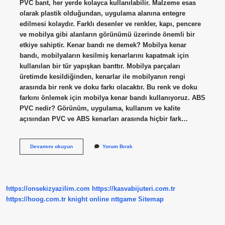
PVC bant, her yerde kolayca kullanılabilir. Malzeme esas
olarak plastik olduğundan, uygulama alanına entegre
edilmesi kolaydır. Farklı desenler ve renkler, kapı, pencere
ve mobilya gibi alanların görünümü üzerinde önemli bir
etkiye sahiptir. Kenar bandı ne demek? Mobilya kenar
bandı, mobilyaların kesilmiş kenarlarını kapatmak için
kullanılan bir tür yapışkan banttır. Mobilya parçaları
üretimde kesildiğinden, kenarlar ile mobilyanın rengi
arasında bir renk ve doku farkı olacaktır. Bu renk ve doku
farkını önlemek için mobilya kenar bandı kullanıyoruz. ABS
PVC nedir? Görünüm, uygulama, kullanım ve kalite
açısından PVC ve ABS kenarları arasında hiçbir fark…
Abs
Devamını okuyun
Yorum Bırak
Kenar
Bandı
Nedir
https://onsekizyazilim.com
https://kasvabijuteri.com.tr
https://hoog.com.tr
knight online
nttgame
Sitemap