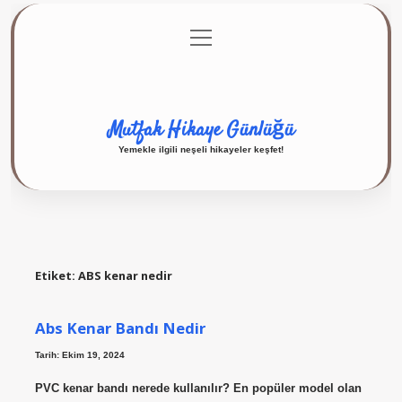
menüyü
Anasayfa
Gizlilik Politikası
Yasal Uyarı
aç
Hakkımızda
Mutfak Hikaye Günlüğü
Yemekle ilgili neşeli hikayeler keşfet!
Etiket:
ABS kenar nedir
Abs Kenar Bandı Nedir
Tarih: Ekim 19, 2024
PVC kenar bandı nerede kullanılır? En popüler model olan