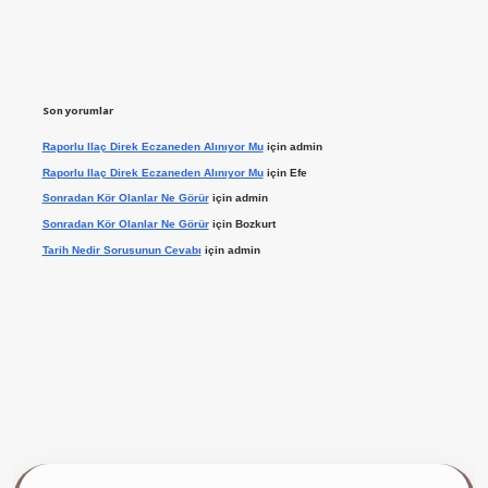
Son yorumlar
Raporlu Ilaç Direk Eczaneden Alınıyor Mu
için
admin
Raporlu Ilaç Direk Eczaneden Alınıyor Mu
için
Efe
Sonradan Kör Olanlar Ne Görür
için
admin
Sonradan Kör Olanlar Ne Görür
için
Bozkurt
Tarih Nedir Sorusunun Cevabı
için
admin
ilbet giriş yap