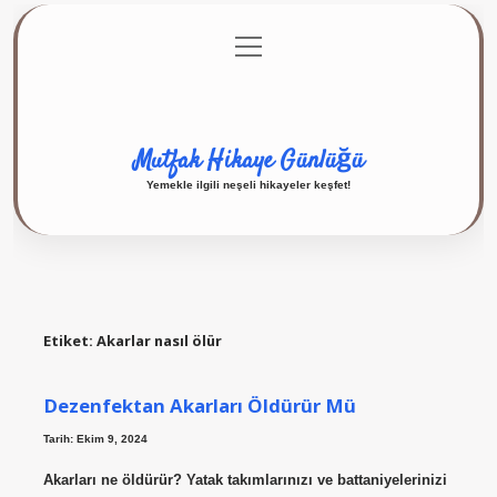
menüyü
Anasayfa
Gizlilik Politikası
Yasal Uyarı
aç
Hakkımızda
Mutfak Hikaye Günlüğü
Yemekle ilgili neşeli hikayeler keşfet!
Etiket:
Akarlar nasıl ölür
Dezenfektan Akarları Öldürür Mü
Tarih: Ekim 9, 2024
Akarları ne öldürür? Yatak takımlarınızı ve battaniyelerinizi