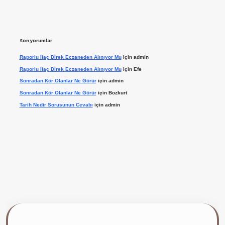
Son yorumlar
Raporlu Ilaç Direk Eczaneden Alınıyor Mu
için
admin
Raporlu Ilaç Direk Eczaneden Alınıyor Mu
için
Efe
Sonradan Kör Olanlar Ne Görür
için
admin
Sonradan Kör Olanlar Ne Görür
için
Bozkurt
Tarih Nedir Sorusunun Cevabı
için
admin
 giriş yap