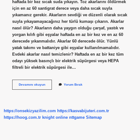
haftada bir kez sıcak suda yıkayın. Toz akarlarını öldürmek
için en az 60 santigrat derece veya daha sıcak suyla
yıkamanız gerekir. Akarların sevdiği ve düzenli olarak sıcak
suyla yıkayamayacağınız her türlü kumaşı çıkarın. Akarlar
nasıl ölür? Akarların daha yaygın olduğu çarşaf, yastık ve
yorgan kılıfı gibi eşyalar haftada en az bir kez ve en az 60
derecede yıkanmalıdır. Akarlar 60 derecede ölür. Yünlü
yatak takımı ve battaniye gibi eşyalar kullanılmamalıdır.
Evdeki akarlar nasıl temizlenir? Haftada en az bir kez tüm
odayı yüksek basınçlı bir elektrik süpürgesi veya HEPA
filtreli bir elektrik süpürgesi ile…
Dezenfektan
Devamını okuyun
Yorum Bırak
Akarları
Öldürür
Mü
https://onsekizyazilim.com
https://kasvabijuteri.com.tr
https://hoog.com.tr
knight online
nttgame
Sitemap