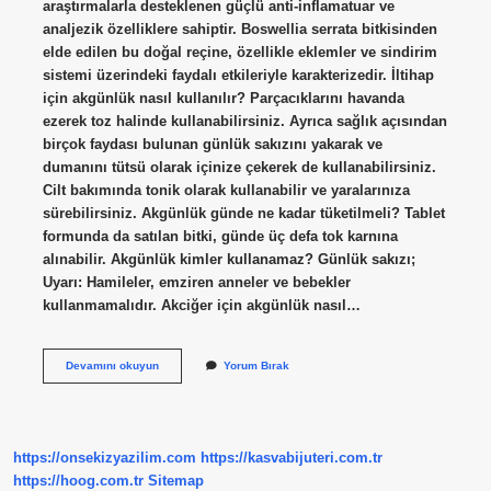
araştırmalarla desteklenen güçlü anti-inflamatuar ve
analjezik özelliklere sahiptir. Boswellia serrata bitkisinden
elde edilen bu doğal reçine, özellikle eklemler ve sindirim
sistemi üzerindeki faydalı etkileriyle karakterizedir. İltihap
için akgünlük nasıl kullanılır? Parçacıklarını havanda
ezerek toz halinde kullanabilirsiniz. Ayrıca sağlık açısından
birçok faydası bulunan günlük sakızını yakarak ve
dumanını tütsü olarak içinize çekerek de kullanabilirsiniz.
Cilt bakımında tonik olarak kullanabilir ve yaralarınıza
sürebilirsiniz. Akgünlük günde ne kadar tüketilmeli? Tablet
formunda da satılan bitki, günde üç defa tok karnına
alınabilir. Akgünlük kimler kullanamaz? Günlük sakızı;
Uyarı: Hamileler, emziren anneler ve bebekler
kullanmamalıdır. Akciğer için akgünlük nasıl…
Akgünlük
Devamını okuyun
Yorum Bırak
Hangi
Hastalığa
Iyi
Gelir
https://onsekizyazilim.com
https://kasvabijuteri.com.tr
https://hoog.com.tr
Sitemap