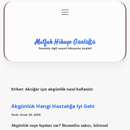
menüyü
Anasayfa
Gizlilik Politikası
Yasal Uyarı
aç
Hakkımızda
Mutfak Hikaye Günlüğü
Yemekle ilgili neşeli hikayeler keşfet!
Etiket:
Akciğer için akgünlük nasıl kullanılır
Akgünlük Hangi Hastalığa Iyi Gelir
Tarih: Ocak 18, 2025
Akgünlük neye faydası var? Boswellia sakızı, bilimsel