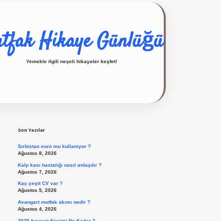
tfak Hikaye Günlüğü
Yemekle ilgili neşeli hikayeler keşfet!
Sidebar
ilbet giriş yap
Son Yazılar
Sırbistan euro mu kullanıyor ?
Ağustos 8, 2026
Kalp kası hastalığı nasıl anlaşılır ?
Ağustos 7, 2026
Kaç çeşit CV var ?
Ağustos 5, 2026
Avangart mutfak akımı nedir ?
Ağustos 4, 2026
2025 hayvan Kesimi Ne Kadar ?