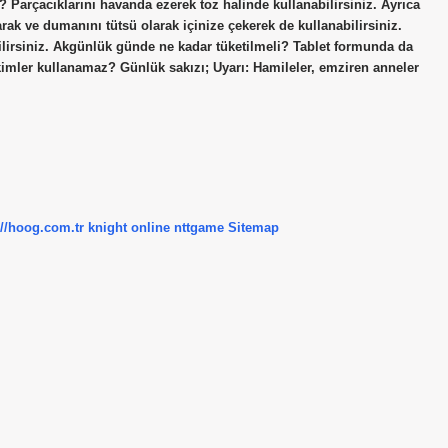
lır? Parçacıklarını havanda ezerek toz halinde kullanabilirsiniz. Ayrıca
rak ve dumanını tütsü olarak içinize çekerek de kullanabilirsiniz.
ebilirsiniz. Akgünlük günde ne kadar tüketilmeli? Tablet formunda da
 kimler kullanamaz? Günlük sakızı; Uyarı: Hamileler, emziren anneler
://hoog.com.tr
knight online
nttgame
Sitemap