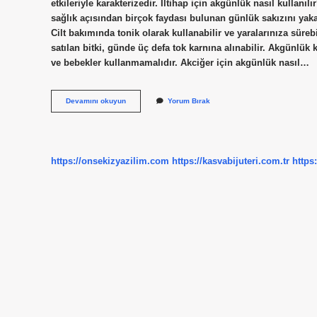
etkileriyle karakterizedir. İltihap için akgünlük nasıl kullanı
sağlık açısından birçok faydası bulunan günlük sakızını yaka
Cilt bakımında tonik olarak kullanabilir ve yaralarınıza sür
satılan bitki, günde üç defa tok karnına alınabilir. Akgünlük
ve bebekler kullanmamalıdır. Akciğer için akgünlük nasıl…
Akgünlük
Devamını okuyun
Yorum Bırak
Hangi
Hastalığa
Iyi
Gelir
https://onsekizyazilim.com
https://kasvabijuteri.com.tr
https