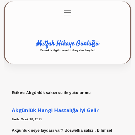
menüyü
Anasayfa
Gizlilik Politikası
Yasal Uyarı
aç
Hakkımızda
Mutfak Hikaye Günlüğü
Yemekle ilgili neşeli hikayeler keşfet!
Etiket:
Akgünlük sakızı su ile yutulur mu
Akgünlük Hangi Hastalığa Iyi Gelir
Tarih: Ocak 18, 2025
Akgünlük neye faydası var? Boswellia sakızı, bilimsel