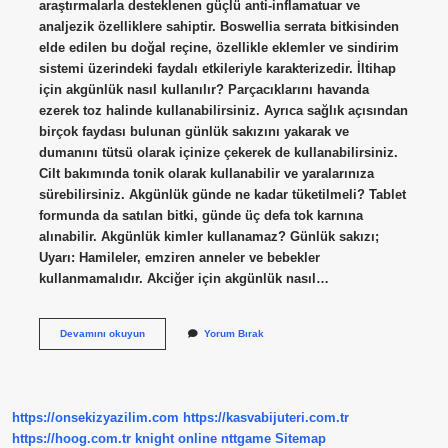
araştırmalarla desteklenen güçlü anti-inflamatuar ve
analjezik özelliklere sahiptir. Boswellia serrata bitkisinden
elde edilen bu doğal reçine, özellikle eklemler ve sindirim
sistemi üzerindeki faydalı etkileriyle karakterizedir. İltihap
için akgünlük nasıl kullanılır? Parçacıklarını havanda
ezerek toz halinde kullanabilirsiniz. Ayrıca sağlık açısından
birçok faydası bulunan günlük sakızını yakarak ve
dumanını tütsü olarak içinize çekerek de kullanabilirsiniz.
Cilt bakımında tonik olarak kullanabilir ve yaralarınıza
sürebilirsiniz. Akgünlük günde ne kadar tüketilmeli? Tablet
formunda da satılan bitki, günde üç defa tok karnına
alınabilir. Akgünlük kimler kullanamaz? Günlük sakızı;
Uyarı: Hamileler, emziren anneler ve bebekler
kullanmamalıdır. Akciğer için akgünlük nasıl…
Akgünlük
Devamını okuyun
Yorum Bırak
Hangi
Hastalığa
Iyi
Gelir
https://onsekizyazilim.com
https://kasvabijuteri.com.tr
https://hoog.com.tr
knight online
nttgame
Sitemap