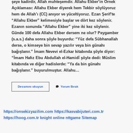
şeye kadirdir, Allah muhteşemdir. Allahu Ekber’in Örnek
Açıklaması: Allahu Ekber diyerek hem Tekbir söylüyoruz
hem de Allah’ı (CC) anıyor ve yüceltiyoruz. Ezan Şerif’te
“Allahu Ekber” kelimesiyle başlar ve dört kez söylenir.
Ezanın sonunda “Allahu Ekber” yine iki kez söylenir.
Günde 100 defa Allahu Ekber dersem ne olur? Peygamber
(s.a.s.) daha sonra şöyle buyurdu: “Yüz defa Sübhanallah
derse, o kimseye bin sevap yazılır veya bin günahı
bağışlanır.” İmam Nevevi el-Ezkar kitabında şöyle diyor:
“İmam Hafız Ebu Abdullah el-Hamidî şöyle dedi: Müslim
kitabında ve diğer hadislerde: “Ya da bin günahı
bağışlanır.” buyurulmuştur. Allahu…
Allahu
Devamını okuyun
Yorum Bırak
Ekber
Dersek
Ne
Olur
https://onsekizyazilim.com
https://kasvabijuteri.com.tr
https://hoog.com.tr
knight online
nttgame
Sitemap