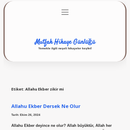
menüyü
Anasayfa
Gizlilik Politikası
Yasal Uyarı
aç
Hakkımızda
Mutfak Hikaye Günlüğü
Yemekle ilgili neşeli hikayeler keşfet!
Etiket:
Allahu Ekber zikir mi
Allahu Ekber Dersek Ne Olur
Tarih: Ekim 26, 2024
Allahu Ekber deyince ne olur? Allah büyüktür, Allah her