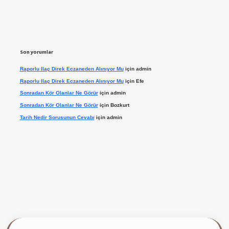
Son yorumlar
Raporlu Ilaç Direk Eczaneden Alınıyor Mu
için
admin
Raporlu Ilaç Direk Eczaneden Alınıyor Mu
için
Efe
Sonradan Kör Olanlar Ne Görür
için
admin
Sonradan Kör Olanlar Ne Görür
için
Bozkurt
Tarih Nedir Sorusunun Cevabı
için
admin
ilbet giriş yap