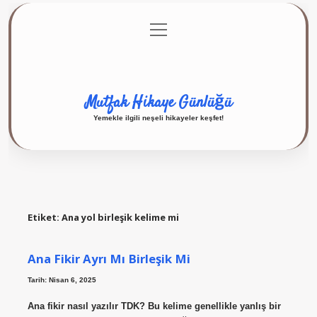
menüyü
Anasayfa
Gizlilik Politikası
Yasal Uyarı
aç
Hakkımızda
Mutfak Hikaye Günlüğü
Yemekle ilgili neşeli hikayeler keşfet!
Etiket:
Ana yol birleşik kelime mi
Ana Fikir Ayrı Mı Birleşik Mi
Tarih: Nisan 6, 2025
Ana fikir nasıl yazılır TDK? Bu kelime genellikle yanlış bir