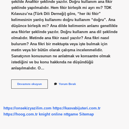
şekilde Anafikir şeklinde yazılır. Doğru kullanım ana fikir
şeklinde yapılmalıdır. Hem fikir birleşik mi ayrı mı? TDK
Kılavuzu’na (Türk Dili Derneği) göre, “her iki fikir”
kelimesinin yanlış kullanımı doğru kullanım “doğru”. Ana
düşünce birleşik mi? Ana dilde kelimenin anlamı genellikle
ana fikirler şeklinde yazılır. Doğru kullanım ana dil şeklinde
olmalıdır. Metinde ana fikir nasıl yazılır? Ana fikri nasıl
bulurum? Ana fikri bir mektupta veya işte bulmak için
metin veya bir bütün olarak çalışma incelenmelidir.
Sanatçının konusunun ne anlatmak ve konsantre olmak
istediğini ve bu konu hakkında ne düşündüğü
anlaşılmalıdır. O…
Ana
Devamını okuyun
Yorum Bırak
Fikir
Ayrı
Mı
Birleşik
Mi
https://onsekizyazilim.com
https://kasvabijuteri.com.tr
https://hoog.com.tr
knight online
nttgame
Sitemap