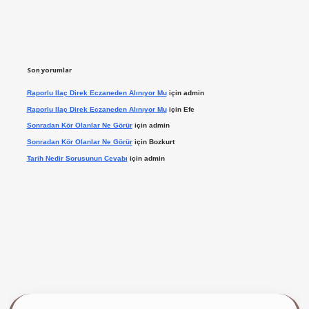
Son yorumlar
Raporlu Ilaç Direk Eczaneden Alınıyor Mu
için
admin
Raporlu Ilaç Direk Eczaneden Alınıyor Mu
için
Efe
Sonradan Kör Olanlar Ne Görür
için
admin
Sonradan Kör Olanlar Ne Görür
için
Bozkurt
Tarih Nedir Sorusunun Cevabı
için
admin
 giriş yap