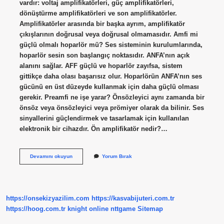
vardır: voltaj amplifikatörleri, güç amplifikatörleri,
dönüştürme amplifikatörleri ve son amplifikatörler.
Amplifikatörler arasında bir başka ayrım, amplifikatör
çıkışlarının doğrusal veya doğrusal olmamasıdır. Amfi mi
güçlü olmalı hoparlör mü? Ses sisteminin kurulumlarında,
hoparlör sesin son başlangıç ​​noktasıdır. ANFA’nın açık
alanını sağlar. AFF güçlü ve hoparlör zayıfsa, sistem
gittikçe daha olası başarısız olur. Hoparlörün ANFA’nın ses
gücünü en üst düzeyde kullanmak için daha güçlü olması
gerekir. Preamfi ne işe yarar? Önsözleyici aynı zamanda bir
önsöz veya önsözleyici veya prömiyer olarak da bilinir. Ses
sinyallerini güçlendirmek ve tasarlamak için kullanılan
elektronik bir cihazdır. Ön amplifikatör nedir?…
Ön
Devamını okuyun
Yorum Bırak
Amfi
Nedir
https://onsekizyazilim.com
https://kasvabijuteri.com.tr
https://hoog.com.tr
knight online
nttgame
Sitemap