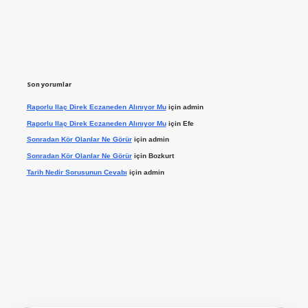
Son yorumlar
Raporlu Ilaç Direk Eczaneden Alınıyor Mu
için
admin
Raporlu Ilaç Direk Eczaneden Alınıyor Mu
için
Efe
Sonradan Kör Olanlar Ne Görür
için
admin
Sonradan Kör Olanlar Ne Görür
için
Bozkurt
Tarih Nedir Sorusunun Cevabı
için
admin
ilbet giriş yap