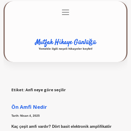
menüyü
Anasayfa
Gizlilik Politikası
Yasal Uyarı
aç
Hakkımızda
Mutfak Hikaye Günlüğü
Yemekle ilgili neşeli hikayeler keşfet!
Etiket:
Anfi neye göre seçilir
Ön Amfi Nedir
Tarih: Nisan 4, 2025
Kaç çeşit amfi vardır? Dört basit elektronik amplifikatör