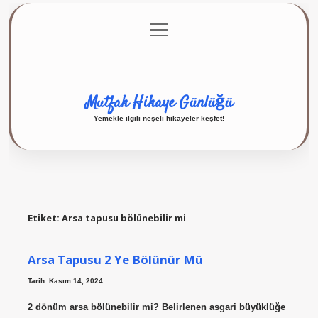
menüyü
Anasayfa
Gizlilik Politikası
Yasal Uyarı
aç
Hakkımızda
Mutfak Hikaye Günlüğü
Yemekle ilgili neşeli hikayeler keşfet!
Etiket:
Arsa tapusu bölünebilir mi
Arsa Tapusu 2 Ye Bölünür Mü
Tarih: Kasım 14, 2024
2 dönüm arsa bölünebilir mi? Belirlenen asgari büyüklüğe