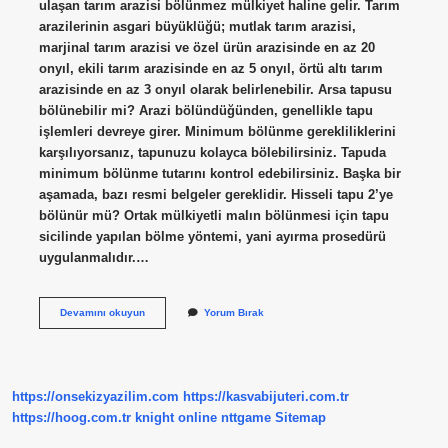
ulaşan tarım arazisi bölünmez mülkiyet haline gelir. Tarım
arazilerinin asgari büyüklüğü; mutlak tarım arazisi,
marjinal tarım arazisi ve özel ürün arazisinde en az 20
onyıl, ekili tarım arazisinde en az 5 onyıl, örtü altı tarım
arazisinde en az 3 onyıl olarak belirlenebilir. Arsa tapusu
bölünebilir mi? Arazi bölündüğünden, genellikle tapu
işlemleri devreye girer. Minimum bölünme gerekliliklerini
karşılıyorsanız, tapunuzu kolayca bölebilirsiniz. Tapuda
minimum bölünme tutarını kontrol edebilirsiniz. Başka bir
aşamada, bazı resmi belgeler gereklidir. Hisseli tapu 2’ye
bölünür mü? Ortak mülkiyetli malın bölünmesi için tapu
sicilinde yapılan bölme yöntemi, yani ayırma prosedürü
uygulanmalıdır.…
Arsa
Devamını okuyun
Yorum Bırak
Tapusu
2
Ye
Bölünür
Mü
https://onsekizyazilim.com
https://kasvabijuteri.com.tr
https://hoog.com.tr
knight online
nttgame
Sitemap