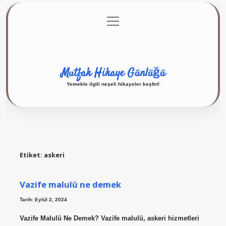
menüyü
Anasayfa
Gizlilik Politikası
Yasal Uyarı
aç
Hakkımızda
Mutfak Hikaye Günlüğü
Yemekle ilgili neşeli hikayeler keşfet!
Etiket:
askeri
Vazife malulü ne demek
Tarih: Eylül 2, 2024
Vazife Malulü Ne Demek? Vazife malulü, askeri hizmetleri