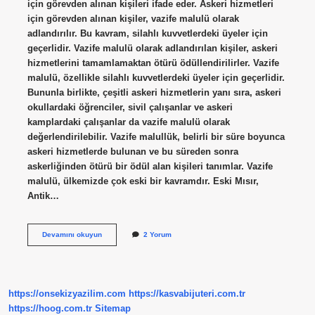
için görevden alınan kişileri ifade eder. Askeri hizmetleri
için görevden alınan kişiler, vazife malulü olarak
adlandırılır. Bu kavram, silahlı kuvvetlerdeki üyeler için
geçerlidir. Vazife malulü olarak adlandırılan kişiler, askeri
hizmetlerini tamamlamaktan ötürü ödüllendirilirler. Vazife
malulü, özellikle silahlı kuvvetlerdeki üyeler için geçerlidir.
Bununla birlikte, çeşitli askeri hizmetlerin yanı sıra, askeri
okullardaki öğrenciler, sivil çalışanlar ve askeri
kamplardaki çalışanlar da vazife malulü olarak
değerlendirilebilir. Vazife malullük, belirli bir süre boyunca
askeri hizmetlerde bulunan ve bu süreden sonra
askerliğinden ötürü bir ödül alan kişileri tanımlar. Vazife
malulü, ülkemizde çok eski bir kavramdır. Eski Mısır,
Antik…
Vazife
Devamını okuyun
2 Yorum
malulü
ne
demek
https://onsekizyazilim.com
https://kasvabijuteri.com.tr
https://hoog.com.tr
Sitemap