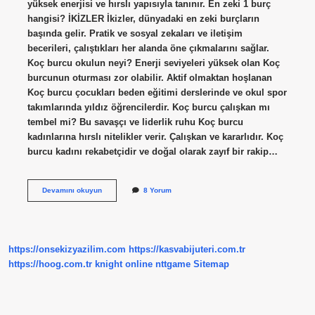
yüksek enerjisi ve hırslı yapısıyla tanınır. En zeki 1 burç
hangisi? İKİZLER İkizler, dünyadaki en zeki burçların
başında gelir. Pratik ve sosyal zekaları ve iletişim
becerileri, çalıştıkları her alanda öne çıkmalarını sağlar.
Koç burcu okulun neyi? Enerji seviyeleri yüksek olan Koç
burcunun oturması zor olabilir. Aktif olmaktan hoşlanan
Koç burcu çocukları beden eğitimi derslerinde ve okul spor
takımlarında yıldız öğrencilerdir. Koç burcu çalışkan mı
tembel mi? Bu savaşçı ve liderlik ruhu Koç burcu
kadınlarına hırslı nitelikler verir. Çalışkan ve kararlıdır. Koç
burcu kadını rekabetçidir ve doğal olarak zayıf bir rakip…
Koç
Devamını okuyun
8 Yorum
Burcu
Zeki
Mi
https://onsekizyazilim.com
https://kasvabijuteri.com.tr
https://hoog.com.tr
knight online
nttgame
Sitemap