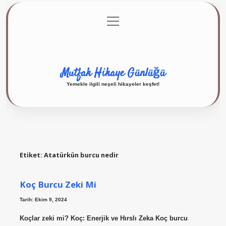
menüyü
Anasayfa
Gizlilik Politikası
Yasal Uyarı
aç
Hakkımızda
Mutfak Hikaye Günlüğü
Yemekle ilgili neşeli hikayeler keşfet!
Etiket:
Atatürkün burcu nedir
Koç Burcu Zeki Mi
Tarih: Ekim 9, 2024
Koçlar zeki mi? Koç: Enerjik ve Hırslı Zeka Koç burcu