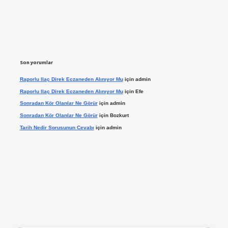
Son yorumlar
Raporlu Ilaç Direk Eczaneden Alınıyor Mu
için
admin
Raporlu Ilaç Direk Eczaneden Alınıyor Mu
için
Efe
Sonradan Kör Olanlar Ne Görür
için
admin
Sonradan Kör Olanlar Ne Görür
için
Bozkurt
Tarih Nedir Sorusunun Cevabı
için
admin
ilbet giriş yap