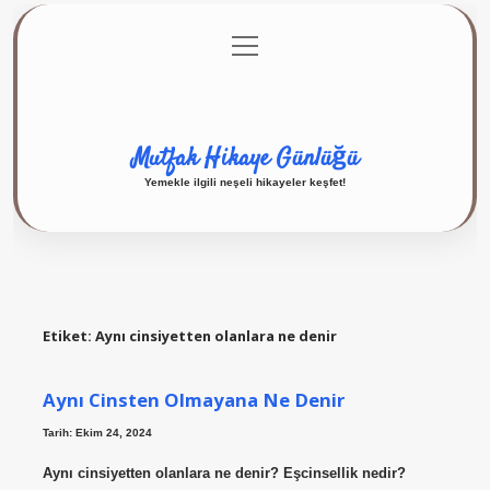
menüyü
Anasayfa
Gizlilik Politikası
Yasal Uyarı
aç
Hakkımızda
Mutfak Hikaye Günlüğü
Yemekle ilgili neşeli hikayeler keşfet!
Etiket:
Aynı cinsiyetten olanlara ne denir
Aynı Cinsten Olmayana Ne Denir
Tarih: Ekim 24, 2024
Aynı cinsiyetten olanlara ne denir? Eşcinsellik nedir?