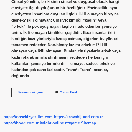
Cinsel yönelim, bir kişinin cinsel ve duygusal olarak hangi
cinsiyete ilgi duyduğunun bir özelliğidir. Eşcinsellik, aynı
cinsiyetten insanlara duyulan ilgidir. İkili olmayan birey ne
demek? İkili olmayan: Cinsiyet kimliği “kadın” veya
“erkek” ile pek uyuşmayan kişileri ifade eden bir şemsiye
terim. İkili olmayan kimlikler çeşitlidir. Bazı insanlar ikili
kimliğin bazı yönleriyle özdeşleşirken, diğerleri bu yönleri
tamamen reddeder. Non-binary kız mı erkek mi? ikili
olmayan veya ikili olmayan: Bunlar, cinsiyetlerin erkek veya
kadın olarak sınırlandırılmasını reddeden herkes için
kullanılan şemsiye terimlerdir – cinsiyet sadece erkek ve
kadından çok daha fazlasıdır. Trans*: Trans* insanlar,
doğumda…
Aynı
Devamını okuyun
Yorum Bırak
Cinsten
Olmayana
Ne
Denir
https://onsekizyazilim.com
https://kasvabijuteri.com.tr
https://hoog.com.tr
knight online
nttgame
Sitemap