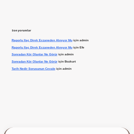
Son yorumlar
Raporlu Ilaç Direk Eczaneden Alınıyor Mu
için
admin
Raporlu Ilaç Direk Eczaneden Alınıyor Mu
için
Efe
Sonradan Kör Olanlar Ne Görür
için
admin
Sonradan Kör Olanlar Ne Görür
için
Bozkurt
Tarih Nedir Sorusunun Cevabı
için
admin
ilbet giriş yap