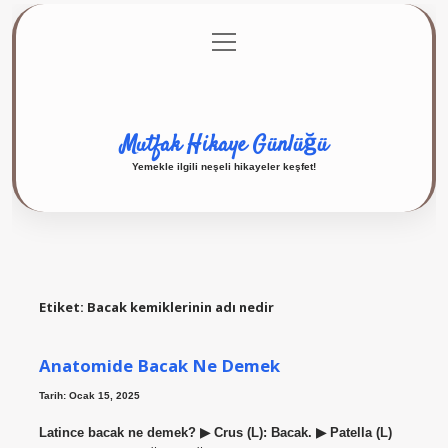
menüyü
Anasayfa
Gizlilik Politikası
Yasal Uyarı
aç
Hakkımızda
Mutfak Hikaye Günlüğü
Yemekle ilgili neşeli hikayeler keşfet!
Etiket:
Bacak kemiklerinin adı nedir
Anatomide Bacak Ne Demek
Tarih: Ocak 15, 2025
Latince bacak ne demek? ▶ Crus (L): Bacak. ▶ Patella (L)