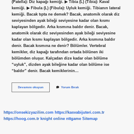
(Patella): Diz kapağı kemiği. ▶ Tibia (L) (Tibia): Kaval
kemiği. ▶ Fibula (L) (Fibula): Uyluk kemiği. Tibianın lateral
kemiği. Bacak tıpta ne demek? Bacak, anatomik olarak diz
seviyesinden ayak bileği seviyesine kadar olan kısmı
kaplayan bölgedir. Arka kısmına baldır denir. Bacak,
anatomik olarak diz seviyesinden ayak bileği seviyesine
kadar olan kısmı kaplayan bölgedir. Arka kısmına baldır
denir. Bacak kısmına ne denir? Bölümler. Vertebral
kemikler, diz kapağı tarafından ortada bölünen iki
bölümden oluşur. Kalçadan dize kadar olan bölüme
“uyluk”, dizden ayak bileğine kadar olan bölüme ise
“baldır” denir. Bacak kemiklerinin…
Anatomide
Devamını okuyun
Yorum Bırak
Bacak
Ne
Demek
https://onsekizyazilim.com
https://kasvabijuteri.com.tr
https://hoog.com.tr
knight online
nttgame
Sitemap