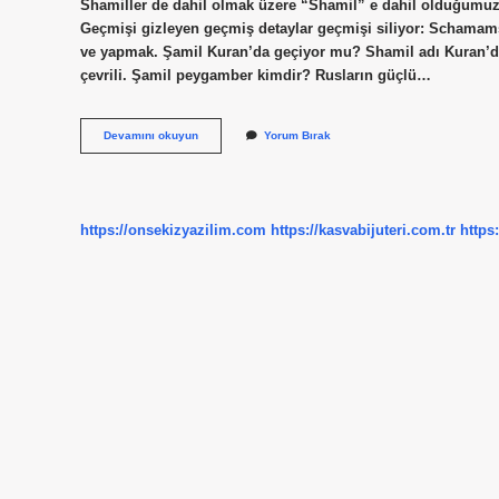
Shamiller de dahil olmak üzere “Shamil” e dahil olduğumuz 
Geçmişi gizleyen geçmiş detaylar geçmişi siliyor: Schamam
ve yapmak. Şamil Kuran’da geçiyor mu? Shamil adı Kuran’da b
çevrili. Şamil peygamber kimdir? Rusların güçlü…
Şamil
Devamını okuyun
Yorum Bırak
Kılmak
Ne
Demek
https://onsekizyazilim.com
https://kasvabijuteri.com.tr
https