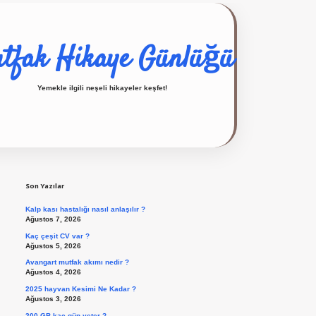
tfak Hikaye Günlüğü
Yemekle ilgili neşeli hikayeler keşfet!
Sidebar
ilbet giriş yap
Son Yazılar
Kalp kası hastalığı nasıl anlaşılır ?
Ağustos 7, 2026
Kaç çeşit CV var ?
Ağustos 5, 2026
Avangart mutfak akımı nedir ?
Ağustos 4, 2026
2025 hayvan Kesimi Ne Kadar ?
Ağustos 3, 2026
200 GB kaç gün yeter ?