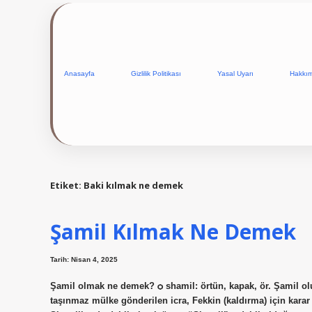
Anasayfa
Gizlilik Politikası
Yasal Uyarı
Hakkı
Etiket:
Baki kılmak ne demek
Şamil Kılmak Ne Demek
Tarih: Nisan 4, 2025
Şamil olmak ne demek? ѻ shamil: örtün, kapak, ör. Şamil olu
taşınmaz mülke gönderilen icra, Fekkin (kaldırma) için karar