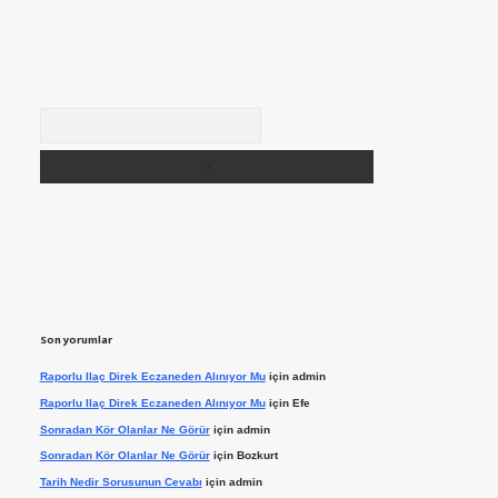
Arama
Son yorumlar
Raporlu Ilaç Direk Eczaneden Alınıyor Mu
için
admin
Raporlu Ilaç Direk Eczaneden Alınıyor Mu
için
Efe
Sonradan Kör Olanlar Ne Görür
için
admin
Sonradan Kör Olanlar Ne Görür
için
Bozkurt
Tarih Nedir Sorusunun Cevabı
için
admin