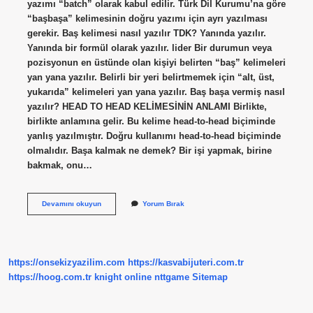
yazımı “batch” olarak kabul edilir. Türk Dil Kurumu’na göre
“başbaşa” kelimesinin doğru yazımı için ayrı yazılması
gerekir. Baş kelimesi nasıl yazılır TDK? Yanında yazılır.
Yanında bir formül olarak yazılır. lider Bir durumun veya
pozisyonun en üstünde olan kişiyi belirten “baş” kelimeleri
yan yana yazılır. Belirli bir yeri belirtmemek için “alt, üst,
yukarıda” kelimeleri yan yana yazılır. Baş başa vermiş nasıl
yazılır? HEAD TO HEAD KELİMESİNİN ANLAMI Birlikte,
birlikte anlamına gelir. Bu kelime head-to-head biçiminde
yanlış yazılmıştır. Doğru kullanımı head-to-head biçiminde
olmalıdır. Başa kalmak ne demek? Bir işi yapmak, birine
bakmak, onu…
Baş
Devamını okuyun
Yorum Bırak
Başa
Kalma
Nasıl
Yazılır
https://onsekizyazilim.com
https://kasvabijuteri.com.tr
https://hoog.com.tr
knight online
nttgame
Sitemap