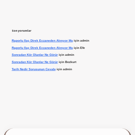
Son yorumlar
Raporlu Ilaç Direk Eczaneden Alınıyor Mu
için
admin
Raporlu Ilaç Direk Eczaneden Alınıyor Mu
için
Efe
Sonradan Kör Olanlar Ne Görür
için
admin
Sonradan Kör Olanlar Ne Görür
için
Bozkurt
Tarih Nedir Sorusunun Cevabı
için
admin
 giriş yap