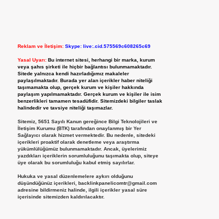
Reklam ve İletişim:
Skype: live:.cid.575569c608265c69
Yasal Uyarı:
Bu internet sitesi, herhangi bir marka, kurum
veya şahıs şirketi ile hiçbir bağlantısı bulunmamaktadır.
Sitede yalnızca kendi hazırladığımız makaleler
paylaşılmaktadır. Burada yer alan içerikler haber niteliği
taşımamakta olup, gerçek kurum ve kişiler hakkında
paylaşım yapılmamaktadır. Gerçek kurum ve kişiler ile isim
benzerlikleri tamamen tesadüfidir. Sitemizdeki bilgiler taslak
halindedir ve tavsiye niteliği taşımazlar.
Sitemiz, 5651 Sayılı Kanun gereğince Bilgi Teknolojileri ve
İletişim Kurumu (BTK) tarafından onaylanmış bir Yer
Sağlayıcı olarak hizmet vermektedir. Bu nedenle, sitedeki
içerikleri proaktif olarak denetleme veya araştırma
yükümlülüğümüz bulunmamaktadır. Ancak, üyelerimiz
yazdıkları içeriklerin sorumluluğunu taşımakta olup, siteye
üye olarak bu sorumluluğu kabul etmiş sayılırlar.
Hukuka ve yasal düzenlemelere aykırı olduğunu
düşündüğünüz içerikleri,
backlinkpanelicomtr@gmail.com
adresine bildirmeniz halinde, ilgili içerikler yasal süre
içerisinde sitemizden kaldırılacaktır.