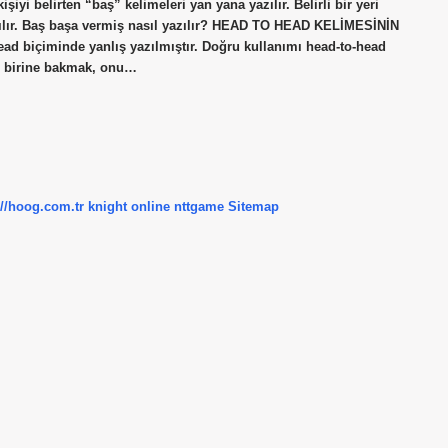
iyi belirten “baş” kelimeleri yan yana yazılır. Belirli bir yeri
azılır. Baş başa vermiş nasıl yazılır? HEAD TO HEAD KELİMESİNİN
head biçiminde yanlış yazılmıştır. Doğru kullanımı head-to-head
, birine bakmak, onu…
://hoog.com.tr
knight online
nttgame
Sitemap