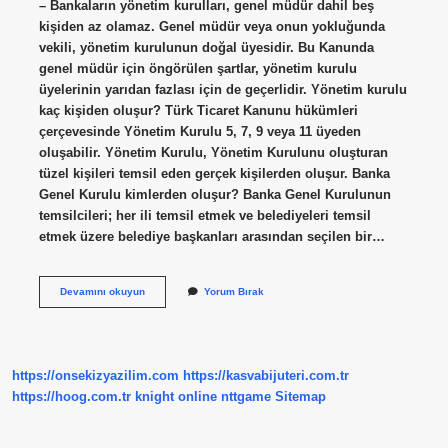
– Bankaların yönetim kurulları, genel müdür dahil beş
kişiden az olamaz. Genel müdür veya onun yokluğunda
vekili, yönetim kurulunun doğal üyesidir. Bu Kanunda
genel müdür için öngörülen şartlar, yönetim kurulu
üyelerinin yarıdan fazlası için de geçerlidir. Yönetim kurulu
kaç kişiden oluşur? Türk Ticaret Kanunu hükümleri
çerçevesinde Yönetim Kurulu 5, 7, 9 veya 11 üyeden
oluşabilir. Yönetim Kurulu, Yönetim Kurulunu oluşturan
tüzel kişileri temsil eden gerçek kişilerden oluşur. Banka
Genel Kurulu kimlerden oluşur? Banka Genel Kurulunun
temsilcileri; her ili temsil etmek ve belediyeleri temsil
etmek üzere belediye başkanları arasından seçilen bir…
Banka
Devamını okuyun
Yorum Bırak
Yönetim
Kurulu
Kaç
Kişiden
Oluşur
https://onsekizyazilim.com
https://kasvabijuteri.com.tr
https://hoog.com.tr
knight online
nttgame
Sitemap