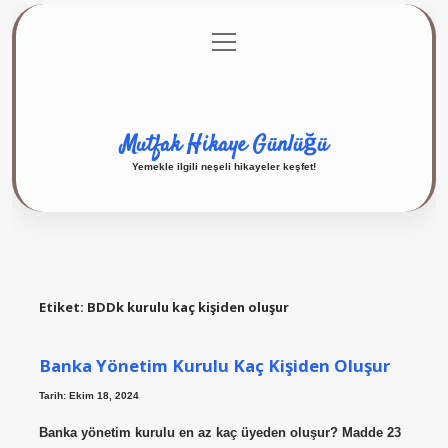
menüyü
Anasayfa
Gizlilik Politikası
Yasal Uyarı
aç
Hakkımızda
Mutfak Hikaye Günlüğü
Yemekle ilgili neşeli hikayeler keşfet!
Etiket:
BDDk kurulu kaç kişiden oluşur
Banka Yönetim Kurulu Kaç Kişiden Oluşur
Tarih: Ekim 18, 2024
Banka yönetim kurulu en az kaç üyeden oluşur? Madde 23