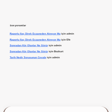
Son yorumlar
Raporlu Ilaç Direk Eczaneden Alınıyor Mu
için
admin
Raporlu Ilaç Direk Eczaneden Alınıyor Mu
için
Efe
Sonradan Kör Olanlar Ne Görür
için
admin
Sonradan Kör Olanlar Ne Görür
için
Bozkurt
Tarih Nedir Sorusunun Cevabı
için
admin
 giriş yap