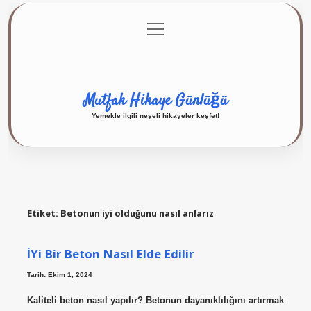
menüyü
Anasayfa
Gizlilik Politikası
Yasal Uyarı
aç
Hakkımızda
Mutfak Hikaye Günlüğü
Yemekle ilgili neşeli hikayeler keşfet!
Etiket:
Betonun iyi olduğunu nasıl anlarız
İYi Bir Beton Nasıl Elde Edilir
Tarih: Ekim 1, 2024
Kaliteli beton nasıl yapılır? Betonun dayanıklılığını artırmak