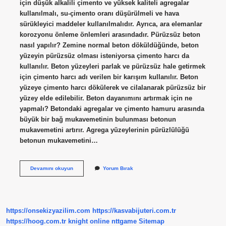
için düşük alkalili çimento ve yüksek kaliteli agregalar
kullanılmalı, su-çimento oranı düşürülmeli ve hava
sürükleyici maddeler kullanılmalıdır. Ayrıca, ara elemanlar
korozyonu önleme önlemleri arasındadır. Pürüzsüz beton
nasıl yapılır? Zemine normal beton döküldüğünde, beton
yüzeyin pürüzsüz olması isteniyorsa çimento harcı da
kullanılır. Beton yüzeyleri parlak ve pürüzsüz hale getirmek
için çimento harcı adı verilen bir karışım kullanılır. Beton
yüzeye çimento harcı dökülerek ve cilalanarak pürüzsüz bir
yüzey elde edilebilir. Beton dayanımını artırmak için ne
yapmalı? Betondaki agregalar ve çimento hamuru arasında
büyük bir bağ mukavemetinin bulunması betonun
mukavemetini artırır. Agrega yüzeylerinin pürüzlülüğü
betonun mukavemetini…
İYi
Devamını okuyun
Yorum Bırak
Bir
Beton
Nasıl
Elde
Edilir
https://onsekizyazilim.com
https://kasvabijuteri.com.tr
https://hoog.com.tr
knight online
nttgame
Sitemap