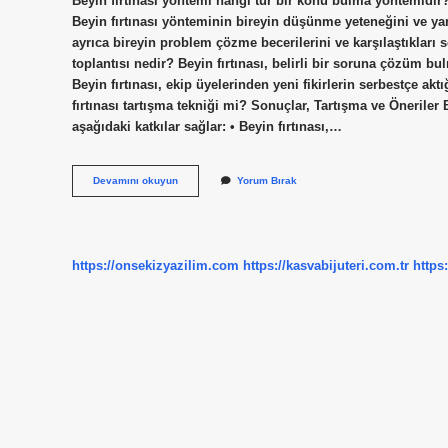
Beyin fırtınası yöntemi hangi tür bir konu bulma yöntemidir?
Beyin fırtınası yönteminin bireyin düşünme yeteneğini ve yar
ayrıca bireyin problem çözme becerilerini ve karşılaştıkları s
toplantısı nedir? Beyin fırtınası, belirli bir soruna çözüm bul
Beyin fırtınası, ekip üyelerinden yeni fikirlerin serbestçe akt
fırtınası tartışma tekniği mi? Sonuçlar, Tartışma ve Öneriler
aşağıdaki katkılar sağlar: • Beyin fırtınası,…
Beyin
Devamını okuyun
Yorum Bırak
Fırtınası
Tekniği
Hangi
Toplantı
Türünde
https://onsekizyazilim.com
https://kasvabijuteri.com.tr
https
Kullanılır