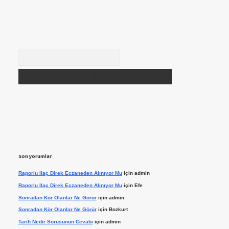
Arama
Son yorumlar
Raporlu Ilaç Direk Eczaneden Alınıyor Mu
için
admin
Raporlu Ilaç Direk Eczaneden Alınıyor Mu
için
Efe
Sonradan Kör Olanlar Ne Görür
için
admin
Sonradan Kör Olanlar Ne Görür
için
Bozkurt
Tarih Nedir Sorusunun Cevabı
için
admin