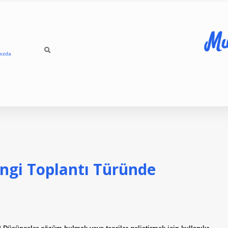
Mu
mızda
angi Toplantı Türünde