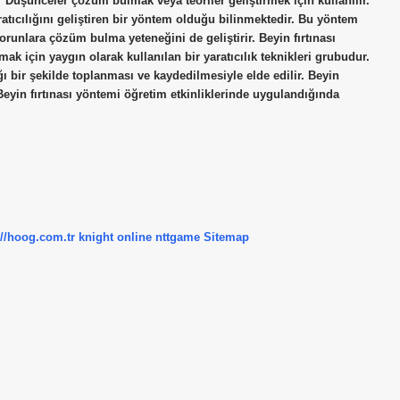
 Düşünceler çözüm bulmak veya teoriler geliştirmek için kullanılır.
atıcılığını geliştiren bir yöntem olduğu bilinmektedir. Bu yöntem
orunlara çözüm bulma yeteneğini de geliştirir. Beyin fırtınası
mak için yaygın olarak kullanılan bir yaratıcılık teknikleri grubudur.
ığı bir şekilde toplanması ve kaydedilmesiyle elde edilir. Beyin
 Beyin fırtınası yöntemi öğretim etkinliklerinde uygulandığında
://hoog.com.tr
knight online
nttgame
Sitemap