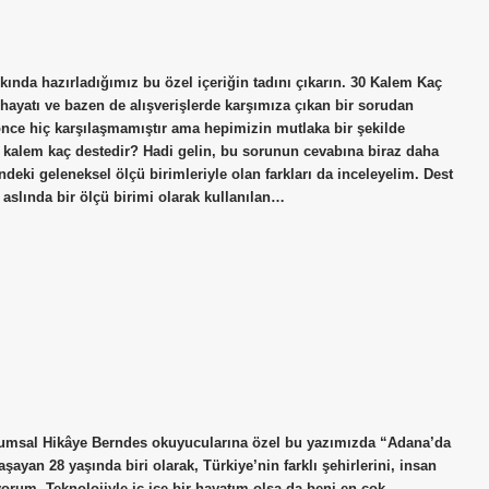
ında hazırladığımız bu özel içeriğin tadını çıkarın. 30 Kalem Kaç
 hayatı ve bazen de alışverişlerde karşımıza çıkan bir sorudan
önce hiç karşılaşmamıştır ama hepimizin mutlaka bir şekilde
0 kalem kaç destedir? Hadi gelin, bu sorunun cevabına biraz daha
deki geleneksel ölçü birimleriyle olan farkları da inceleyelim. Dest
aslında bir ölçü birimi olarak kullanılan…
umsal Hikâye Berndes okuyucularına özel bu yazımızda “Adana’da
ayan 28 yaşında biri olarak, Türkiye’nin farklı şehirlerini, insan
üyorum. Teknolojiyle iç içe bir hayatım olsa da beni en çok