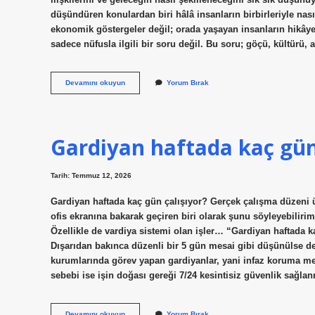
düşündüren konulardan biri hâlâ insanların birbirleriyle nası
ekonomik göstergeler değil; orada yaşayan insanların hikây
sadece nüfusla ilgili bir soru değil. Bu soru; göçü, kültürü, 
Adana’da
Devamını okuyun
Yorum Bırak
Kürt
var
mı
?
Gardiyan haftada kaç gün 
Tarih: Temmuz 12, 2026
Gardiyan haftada kaç gün çalışıyor? Gerçek çalışma düzeni ü
ofis ekranına bakarak geçiren biri olarak şunu söyleyebilirim
Özellikle de vardiya sistemi olan işler… “Gardiyan haftada 
Dışarıdan bakınca düzenli bir 5 gün mesai gibi düşünülse de, 
kurumlarında görev yapan gardiyanlar, yani infaz koruma me
sebebi ise işin doğası gereği 7/24 kesintisiz güvenlik sağ
Gardiyan
Devamını okuyun
Yorum Bırak