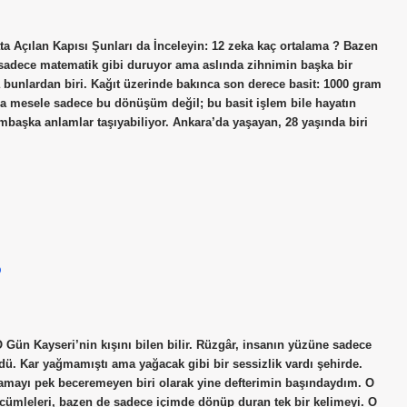
a Açılan Kapısı Şunları da İnceleyin: 12 zeka kaç ortalama ? Bazen
a sadece matematik gibi duruyor ama aslında zihnimin başka bir
bunlardan biri. Kağıt üzerinde bakınca son derece basit: 1000 gram
a mesele sadece bu dönüşüm değil; bu basit işlem bile hayatın
bambaşka anlamlar taşıyabiliyor. Ankara’da yaşayan, 28 yaşında biri
?
n Kayseri’nin kışını bilen bilir. Rüzgâr, insanın yüzüne sadece
dü. Kar yağmamıştı ama yağacak gibi bir sessizlik vardı şehirde.
lamayı pek beceremeyen biri olarak yine defterimin başındaydım. O
cümleleri, bazen de sadece içimde dönüp duran tek bir kelimeyi. O