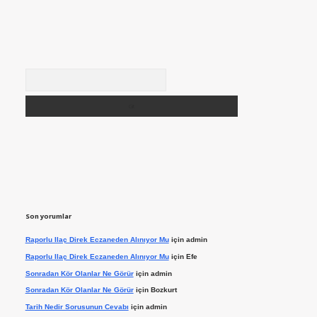
Arama
Son yorumlar
Raporlu Ilaç Direk Eczaneden Alınıyor Mu
için
admin
Raporlu Ilaç Direk Eczaneden Alınıyor Mu
için
Efe
Sonradan Kör Olanlar Ne Görür
için
admin
Sonradan Kör Olanlar Ne Görür
için
Bozkurt
Tarih Nedir Sorusunun Cevabı
için
admin