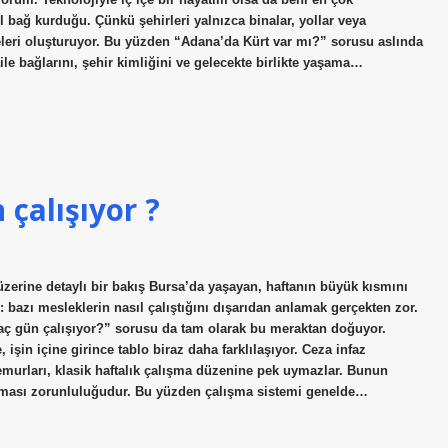
l bağ kurduğu. Çünkü şehirleri yalnızca binalar, yollar veya
eleri oluşturuyor. Bu yüzden “Adana’da Kürt var mı?” sorusu aslında
aile bağlarını, şehir kimliğini ve gelecekte birlikte yaşama…
çalışıyor ?
zerine detaylı bir bakış Bursa’da yaşayan, haftanın büyük kısmını
: bazı mesleklerin nasıl çalıştığını dışarıdan anlamak gerçekten zor.
kaç gün çalışıyor?” sorusu da tam olarak bu meraktan doğuyor.
işin içine girince tablo biraz daha farklılaşıyor. Ceza infaz
murları, klasik haftalık çalışma düzenine pek uymazlar. Bunun
lanması zorunluluğudur. Bu yüzden çalışma sistemi genelde…