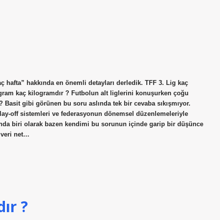
aç hafta” hakkında en önemli detayları derledik. TFF 3. Lig kaç
 gram kaç kilogramdır ? Futbolun alt liglerini konuşurken çoğu
r? Basit gibi görünen bu soru aslında tek bir cevaba sıkışmıyor.
 play-off sistemleri ve federasyonun dönemsel düzenlemeleriyle
nda biri olarak bazen kendimi bu sorunun içinde garip bir düşünce
“veri net…
ır ?