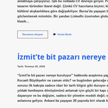
anlatmaya çalışıyoruz. İşte bu noktada CV devreye giriyor. P
tasarım türünden ibaret değil. Çünkü CV hazırlama biçimi; ki
kültürel alışkanlıklara göre değişebiliyor. Bursa’da yaşayan b
gözlemlemek mümkün. Bir yandan LinkedIn üzerinden global 
klasik…
Kaç
Devamını okuyun
Yorum Bırak
çeşit
CV
var
?
İzmit’te bit pazarı nereye
Tarih: Temmuz 30, 2026
“İzmit’te bit pazarı nereye kuruluyor” hakkında araştırma ya
Kocaeli Büyükşehir ne zaman oldu? ve bugünden geleceğe u
sorusu ilk bakışta sadece idari bir tarih bilgisi gibi duruyor
yıldaki kentleşme dönüşümünü anlamak için güçlü bir kapı aç
dayanıyor ve bu değişim, sadece bir yönetim modeli değil;
anlamına geliyor. Ankara’da yaşayan 28 yaşında biri olar