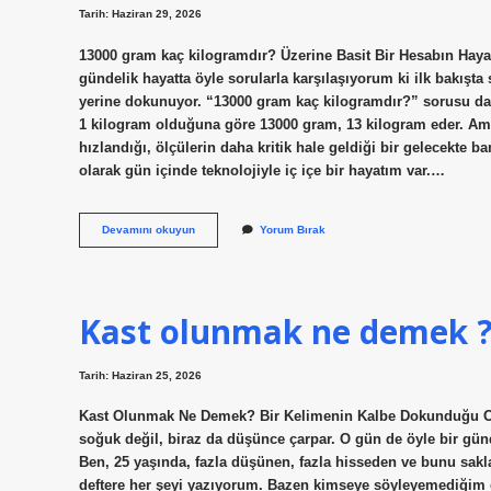
Tarih: Haziran 29, 2026
13000 gram kaç kilogramdır? Üzerine Basit Bir Hesabın Hayat
gündelik hayatta öyle sorularla karşılaşıyorum ki ilk bakışt
yerine dokunuyor. “13000 gram kaç kilogramdır?” sorusu da 
1 kilogram olduğuna göre 13000 gram, 13 kilogram eder. Am
hızlandığı, ölçülerin daha kritik hale geldiği bir gelecekte 
olarak gün içinde teknolojiyle iç içe bir hayatım var.…
13000
Devamını okuyun
Yorum Bırak
gram
kaç
kilogramdır
?
Kast olunmak ne demek 
Tarih: Haziran 25, 2026
Kast Olunmak Ne Demek? Bir Kelimenin Kalbe Dokunduğu O Gü
soğuk değil, biraz da düşünce çarpar. O gün de öyle bir gün
Ben, 25 yaşında, fazla düşünen, fazla hisseden ve bunu sak
deftere her şeyi yazıyorum. Bazen kimseye söyleyemediğim 