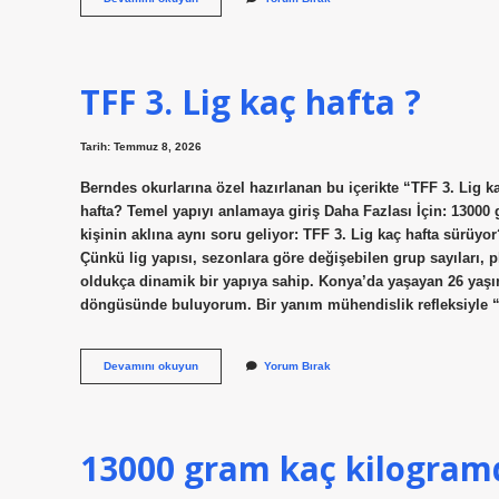
haftada
kaç
gün
çalışıyor
?
TFF 3. Lig kaç hafta ?
Tarih: Temmuz 8, 2026
Berndes okurlarına özel hazırlanan bu içerikte “TFF 3. Lig k
hafta? Temel yapıyı anlamaya giriş Daha Fazlası İçin: 13000
kişinin aklına aynı soru geliyor: TFF 3. Lig kaç hafta sürüyo
Çünkü lig yapısı, sezonlara göre değişebilen grup sayıları,
oldukça dinamik bir yapıya sahip. Konya’da yaşayan 26 yaşı
döngüsünde buluyorum. Bir yanım mühendislik refleksiyle 
TFF
Devamını okuyun
Yorum Bırak
3.
Lig
kaç
hafta
?
13000 gram kaç kilogramd