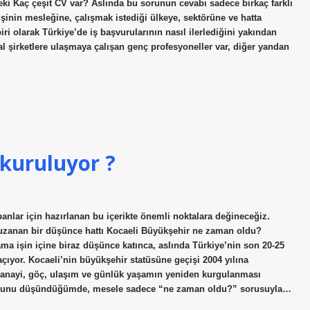
eki Kaç çeşit CV var? Aslında bu sorunun cevabı sadece birkaç farklı
şinin mesleğine, çalışmak istediği ülkeye, sektörüne ve hatta
iri olarak Türkiye’de iş başvurularının nasıl ilerlediğini yakından
şirketlere ulaşmaya çalışan genç profesyoneller var, diğer yandan
 kuruluyor ?
panlar için hazırlanan bu içerikte önemli noktalara değineceğiz.
zanan bir düşünce hattı Kocaeli Büyükşehir ne zaman oldu?
 ama işin içine biraz düşünce katınca, aslında Türkiye’nin son 20-25
ıyor. Kocaeli’nin büyükşehir statüsüne geçişi 2004 yılına
 sanayi, göç, ulaşım ve günlük yaşamın yeniden kurgulanması
ak bunu düşündüğümde, mesele sadece “ne zaman oldu?” sorusuyla…