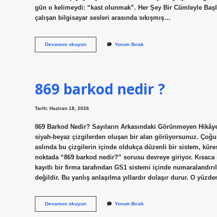
gün o kelimeydi: “kast olunmak”. Her Şey Bir Cümleyle Başla
çalışan bilgisayar sesleri arasında sıkışmış…
Kast
Devamını okuyun
Yorum Bırak
olunmak
ne
demek
?
869 barkod nedir ?
Tarih: Haziran 18, 2026
869 Barkod Nedir? Sayıların Arkasındaki Görünmeyen Hikâye M
siyah-beyaz çizgilerden oluşan bir alan görüyorsunuz. Çoğu
aslında bu çizgilerin içinde oldukça düzenli bir sistem, küres
noktada “869 barkod nedir?” sorusu devreye giriyor. Kısaca 
kayıtlı bir firma tarafından GS1 sistemi içinde numaralandırı
değildir. Bu yanlış anlaşılma yıllardır dolaşır durur. O yü
869
Devamını okuyun
Yorum Bırak
barkod
nedir