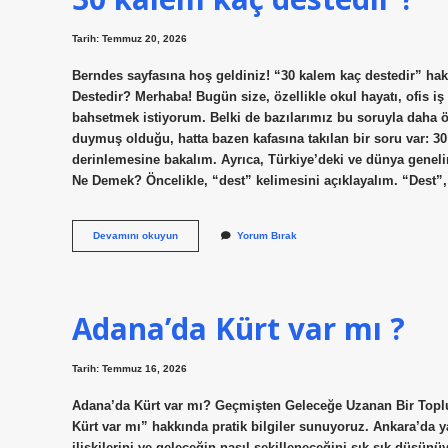
Tarih: Temmuz 20, 2026
Berndes sayfasına hoş geldiniz! “30 kalem kaç destedir” hakk
Destedir? Merhaba! Bugün size, özellikle okul hayatı, ofis iş
bahsetmek istiyorum. Belki de bazılarımız bu soruyla daha 
duymuş olduğu, hatta bazen kafasına takılan bir soru var: 3
derinlemesine bakalım. Ayrıca, Türkiye’deki ve dünya genelin
Ne Demek? Öncelikle, “dest” kelimesini açıklayalım. “Dest”, 
30
Devamını okuyun
Yorum Bırak
kalem
kaç
destedir
?
Adana’da Kürt var mı ?
Tarih: Temmuz 16, 2026
Adana’da Kürt var mı? Geçmişten Geleceğe Uzanan Bir Topl
Kürt var mı” hakkında pratik bilgiler sunuyoruz. Ankara’da yaş
ilişkilerini ve geleceğin nasıl şekilleneceğini sık sık düşün