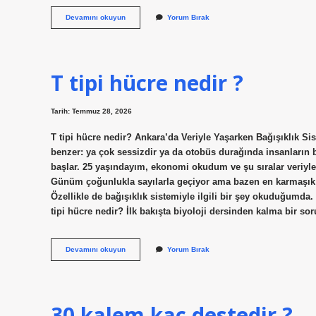
İzmit’te
Devamını okuyun
Yorum Bırak
bit
pazarı
nereye
kuruluyor
?
T tipi hücre nedir ?
Tarih: Temmuz 28, 2026
T tipi hücre nedir? Ankara’da Veriyle Yaşarken Bağışıklık S
benzer: ya çok sessizdir ya da otobüs durağında insanların b
başlar. 25 yaşındayım, ekonomi okudum ve şu sıralar veriyle 
Günüm çoğunlukla sayılarla geçiyor ama bazen en karmaşık 
Özellikle de bağışıklık sistemiyle ilgili bir şey okuduğumda
tipi hücre nedir? İlk bakışta biyoloji dersinden kalma bir so
T
Devamını okuyun
Yorum Bırak
tipi
hücre
nedir
?
30 kalem kaç destedir ?