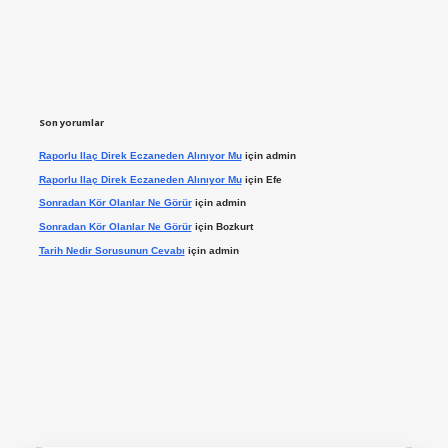
Son yorumlar
Raporlu Ilaç Direk Eczaneden Alınıyor Mu
için
admin
Raporlu Ilaç Direk Eczaneden Alınıyor Mu
için
Efe
Sonradan Kör Olanlar Ne Görür
için
admin
Sonradan Kör Olanlar Ne Görür
için
Bozkurt
Tarih Nedir Sorusunun Cevabı
için
admin
ilbet giriş yap