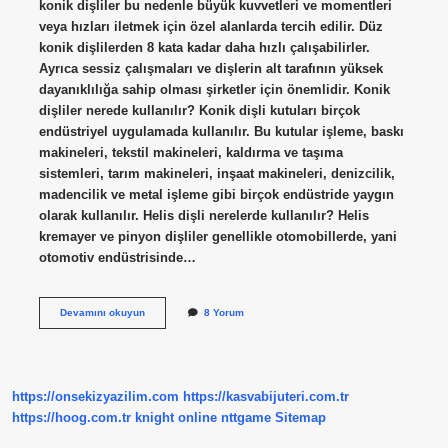
konik dişliler bu nedenle büyük kuvvetleri ve momentleri
veya hızları iletmek için özel alanlarda tercih edilir. Düz
konik dişlilerden 8 kata kadar daha hızlı çalışabilirler.
Ayrıca sessiz çalışmaları ve dişlerin alt tarafının yüksek
dayanıklılığa sahip olması şirketler için önemlidir. Konik
dişliler nerede kullanılır? Konik dişli kutuları birçok
endüstriyel uygulamada kullanılır. Bu kutular işleme, baskı
makineleri, tekstil makineleri, kaldırma ve taşıma
sistemleri, tarım makineleri, inşaat makineleri, denizcilik,
madencilik ve metal işleme gibi birçok endüstride yaygın
olarak kullanılır. Helis dişli nerelerde kullanılır? Helis
kremayer ve pinyon dişliler genellikle otomobillerde, yani
otomotiv endüstrisinde…
Spiral
Devamını okuyun
8 Yorum
Konik
Dişli
Nerede
Kullanılır
https://onsekizyazilim.com
https://kasvabijuteri.com.tr
https://hoog.com.tr
knight online
nttgame
Sitemap