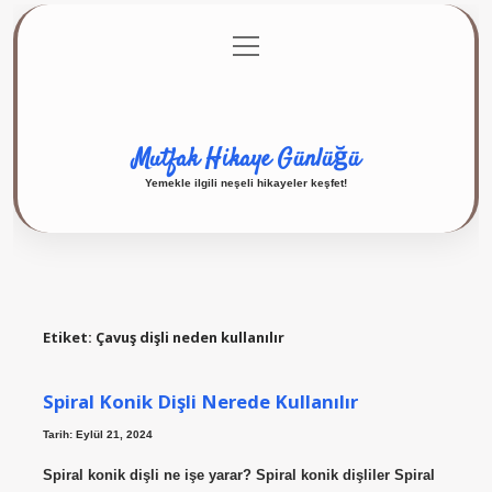
menüyü
Anasayfa
Gizlilik Politikası
Yasal Uyarı
aç
Hakkımızda
Mutfak Hikaye Günlüğü
Yemekle ilgili neşeli hikayeler keşfet!
Etiket:
Çavuş dişli neden kullanılır
Spiral Konik Dişli Nerede Kullanılır
Tarih: Eylül 21, 2024
Spiral konik dişli ne işe yarar? Spiral konik dişliler Spiral