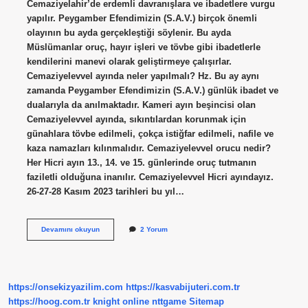
Cemaziyelahir’de erdemli davranışlara ve ibadetlere vurgu
yapılır. Peygamber Efendimizin (S.A.V.) birçok önemli
olayının bu ayda gerçekleştiği söylenir. Bu ayda
Müslümanlar oruç, hayır işleri ve tövbe gibi ibadetlerle
kendilerini manevi olarak geliştirmeye çalışırlar.
Cemaziyelevvel ayında neler yapılmalı? Hz. Bu ay aynı
zamanda Peygamber Efendimizin (S.A.V.) günlük ibadet ve
dualarıyla da anılmaktadır. Kameri ayın beşincisi olan
Cemaziyelevvel ayında, sıkıntılardan korunmak için
günahlara tövbe edilmeli, çokça istiğfar edilmeli, nafile ve
kaza namazları kılınmalıdır. Cemaziyelevvel orucu nedir?
Her Hicri ayın 13., 14. ve 15. günlerinde oruç tutmanın
faziletli olduğuna inanılır. Cemaziyelevvel Hicri ayındayız.
26-27-28 Kasım 2023 tarihleri ​​bu yıl…
Cemaziyelahir
Devamını okuyun
2 Yorum
Ayında
Oruç
Tutulur
Mu
https://onsekizyazilim.com
https://kasvabijuteri.com.tr
https://hoog.com.tr
knight online
nttgame
Sitemap