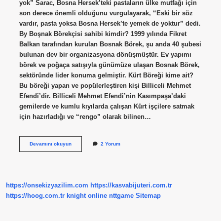
yok” Sarac, Bosna Hersek’teki pastaların ülke mutfağı için
son derece önemli olduğunu vurgulayarak, “Eski bir söz
vardır, pasta yoksa Bosna Hersek’te yemek de yoktur” dedi.
By Boşnak Börekçisi sahibi kimdir? 1999 yılında Fikret
Balkan tarafından kurulan Bosnak Börek, şu anda 40 şubesi
bulunan dev bir organizasyona dönüşmüştür. Ev yapımı
börek ve poğaça satışıyla günümüze ulaşan Bosnak Börek,
sektöründe lider konuma gelmiştir. Kürt Böreği kime ait?
Bu böreği yapan ve popülerleştiren kişi Billiceli Mehmet
Efendi’dir. Billiceli Mehmet Efendi’nin Kasımpaşa’daki
gemilerde ve kumlu kıyılarda çalışan Kürt işçilere satmak
için hazırladığı ve “rengo” olarak bilinen…
Boşnak
Devamını okuyun
2 Yorum
Böreği
Kime
Ait
https://onsekizyazilim.com
https://kasvabijuteri.com.tr
https://hoog.com.tr
knight online
nttgame
Sitemap