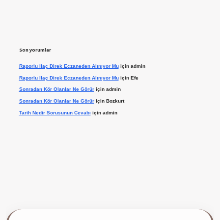
Son yorumlar
Raporlu Ilaç Direk Eczaneden Alınıyor Mu
için
admin
Raporlu Ilaç Direk Eczaneden Alınıyor Mu
için
Efe
Sonradan Kör Olanlar Ne Görür
için
admin
Sonradan Kör Olanlar Ne Görür
için
Bozkurt
Tarih Nedir Sorusunun Cevabı
için
admin
ilbet giriş yap