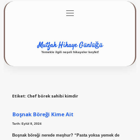
menüyü
Anasayfa
Gizlilik Politikası
Yasal Uyarı
aç
Hakkımızda
Mutfak Hikaye Günlüğü
Yemekle ilgili neşeli hikayeler keşfet!
Etiket:
Chef börek sahibi kimdir
Boşnak Böreği Kime Ait
Tarih: Eylül 8, 2024
Boşnak böreği nerede meşhur? “Pasta yoksa yemek de