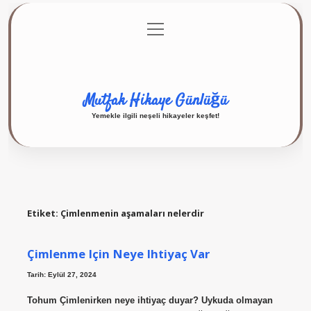
menüyü
Anasayfa
Gizlilik Politikası
Yasal Uyarı
aç
Hakkımızda
Mutfak Hikaye Günlüğü
Yemekle ilgili neşeli hikayeler keşfet!
Etiket:
Çimlenmenin aşamaları nelerdir
Çimlenme Için Neye Ihtiyaç Var
Tarih: Eylül 27, 2024
Tohum Çimlenirken neye ihtiyaç duyar? Uykuda olmayan