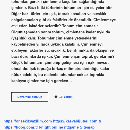
tohumlar, gerekli çimlenme koşulları sağlandığında
çimlenir. Bazı bitki türlerinin tohumları için su yeterlidir.
Diğer bazı türler için ışık, toprak koşulları ve sıcaklık
dalgalanmaları gibi ek faktörler de önemlidir. Çimlenmeye
etki eden faktörler nelerdir? Tohum çimlenmesi:
Olgunlaşmadan sonra tohum, çimlenene kadar uykuda
(yaşlılık) kalır. Tohumlar çimlenme yeteneklerini
kaybetmeden yıllarca uykuda kalabilir. Çimlenmeyi
etkileyen faktörler su, sıcaklık, belirli miktarda oksijen ve
bazı durumlarda ışıktır. Çimlenme için toprak gerekir mi?
Küçük tohumların çimlenip gelişmesi için ışık mevcut
olmalıdır. Işık toprağa birkaç milimetre derinliğe kadar
nüfuz edebilir, bu nedenle tohumlar çok az toprakla
kaplıysa çimlenme için gereken…
Çimlenme
Devamını okuyun
10 Yorum
Için
Neye
Ihtiyaç
Var
https://onsekizyazilim.com
https://kasvabijuteri.com.tr
https://hoog.com.tr
knight online
nttgame
Sitemap