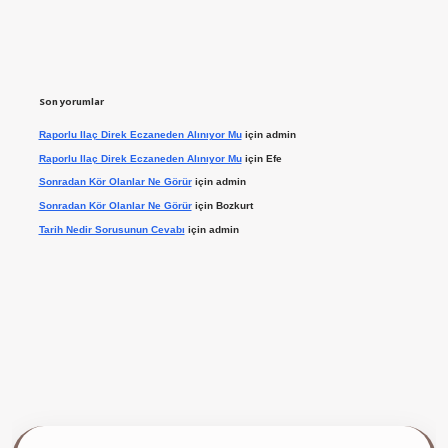
Son yorumlar
Raporlu Ilaç Direk Eczaneden Alınıyor Mu
için
admin
Raporlu Ilaç Direk Eczaneden Alınıyor Mu
için
Efe
Sonradan Kör Olanlar Ne Görür
için
admin
Sonradan Kör Olanlar Ne Görür
için
Bozkurt
Tarih Nedir Sorusunun Cevabı
için
admin
 giriş yap