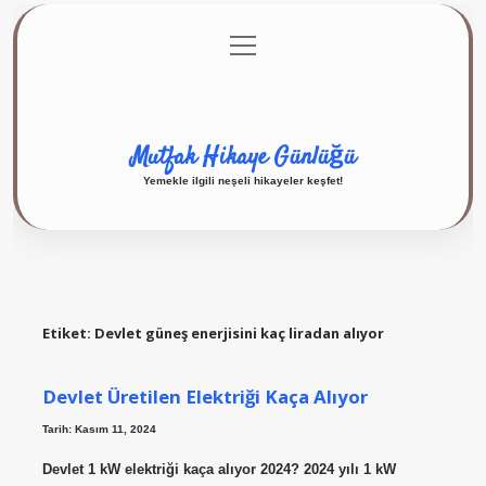
menüyü
Anasayfa
Gizlilik Politikası
Yasal Uyarı
aç
Hakkımızda
Mutfak Hikaye Günlüğü
Yemekle ilgili neşeli hikayeler keşfet!
Etiket:
Devlet güneş enerjisini kaç liradan alıyor
Devlet Üretilen Elektriği Kaça Alıyor
Tarih: Kasım 11, 2024
Devlet 1 kW elektriği kaça alıyor 2024? 2024 yılı 1 kW