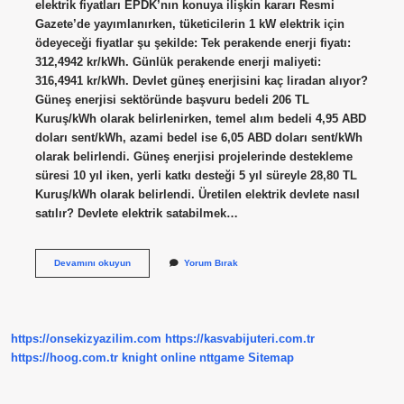
elektrik fiyatları EPDK’nın konuya ilişkin kararı Resmi
Gazete’de yayımlanırken, tüketicilerin 1 kW elektrik için
ödeyeceği fiyatlar şu şekilde: Tek perakende enerji fiyatı:
312,4942 kr/kWh. Günlük perakende enerji maliyeti:
316,4941 kr/kWh. Devlet güneş enerjisini kaç liradan alıyor?
Güneş enerjisi sektöründe başvuru bedeli 206 TL
Kuruş/kWh olarak belirlenirken, temel alım bedeli 4,95 ABD
doları sent/kWh, azami bedel ise 6,05 ABD doları sent/kWh
olarak belirlendi. Güneş enerjisi projelerinde destekleme
süresi 10 yıl iken, yerli katkı desteği 5 yıl süreyle 28,80 TL
Kuruş/kWh olarak belirlendi. Üretilen elektrik devlete nasıl
satılır? Devlete elektrik satabilmek…
Devlet
Devamını okuyun
Yorum Bırak
Üretilen
Elektriği
Kaça
Alıyor
https://onsekizyazilim.com
https://kasvabijuteri.com.tr
https://hoog.com.tr
knight online
nttgame
Sitemap