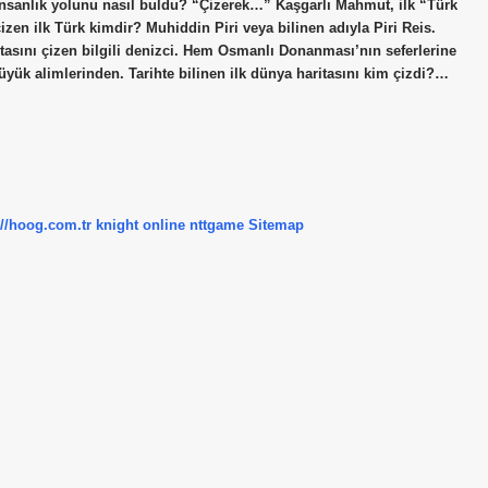
 insanlık yolunu nasıl buldu? “Çizerek…” Kaşgarlı Mahmut, ilk “Türk
izen ilk Türk kimdir? Muhiddin Piri veya bilinen adıyla Piri Reis.
asını çizen bilgili denizci. Hem Osmanlı Donanması’nın seferlerine
yük alimlerinden. Tarihte bilinen ilk dünya haritasını kim çizdi?…
://hoog.com.tr
knight online
nttgame
Sitemap