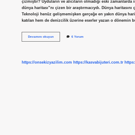
çizmiştir? Uyduların ve alıcıların olmadığı eski zamanlarda
dünya haritası”nı çizen bir araştırmacıydı. Dünya haritasını ç
Teknoloji henüz gelişmemişken gerçeğe en yakın dünya harit
katılan hem de denizcilik üzerine eserler yazan o dönemin bü
Osmanlıda
Devamını okuyun
6 Yorum
Ilk
Dünya
Haritasını
Kim
Çizdi
https://onsekizyazilim.com
https://kasvabijuteri.com.tr
https