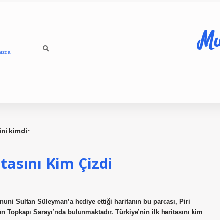
Mu
mızda
ini kimdir
tasını Kim Çizdi
nuni Sultan Süleyman’a hediye ettiği haritanın bu parçası, Piri
ugün Topkapı Sarayı’nda bulunmaktadır. Türkiye’nin ilk haritasını kim