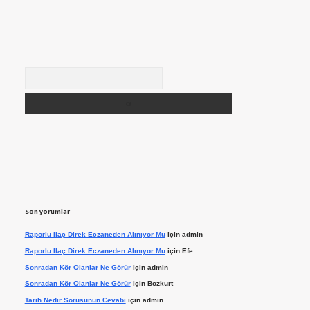
Arama
Son yorumlar
Raporlu Ilaç Direk Eczaneden Alınıyor Mu
için
admin
Raporlu Ilaç Direk Eczaneden Alınıyor Mu
için
Efe
Sonradan Kör Olanlar Ne Görür
için
admin
Sonradan Kör Olanlar Ne Görür
için
Bozkurt
Tarih Nedir Sorusunun Cevabı
için
admin