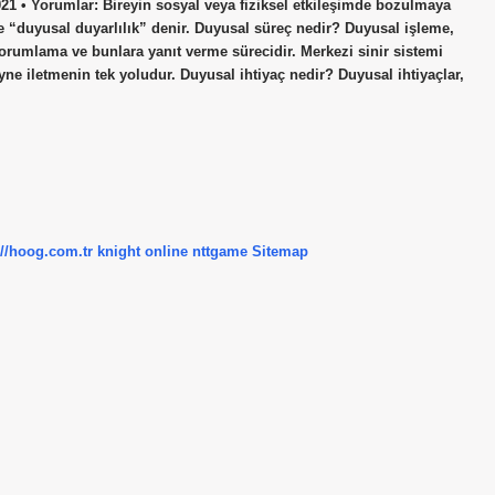
21 • Yorumlar: Bireyin sosyal veya fiziksel etkileşimde bozulmaya
e “duyusal duyarlılık” denir. Duyusal süreç nedir? Duyusal işleme,
orumlama ve bunlara yanıt verme sürecidir. Merkezi sinir sistemi
eyne iletmenin tek yoludur. Duyusal ihtiyaç nedir? Duyusal ihtiyaçlar,
://hoog.com.tr
knight online
nttgame
Sitemap