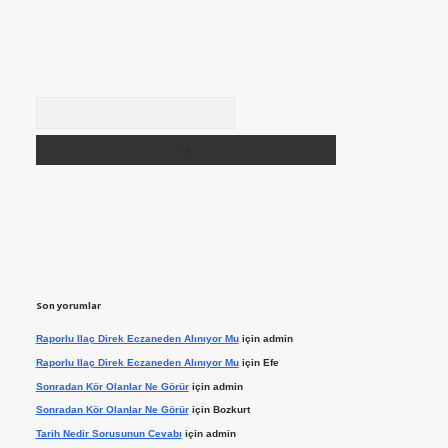
Arama
Son yorumlar
Raporlu Ilaç Direk Eczaneden Alınıyor Mu
için
admin
Raporlu Ilaç Direk Eczaneden Alınıyor Mu
için
Efe
Sonradan Kör Olanlar Ne Görür
için
admin
Sonradan Kör Olanlar Ne Görür
için
Bozkurt
Tarih Nedir Sorusunun Cevabı
için
admin