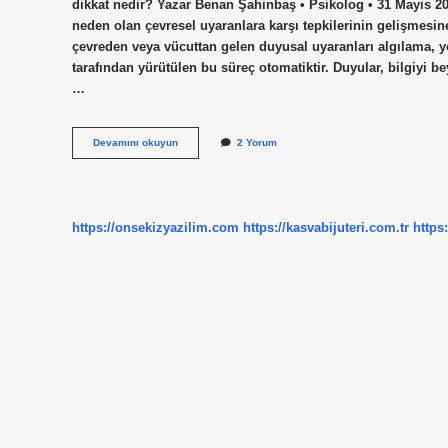
dikkat nedir? Yazar Benan Şahinbaş • Psikolog • 31 Mayıs 20
neden olan çevresel uyaranlara karşı tepkilerinin gelişmesin
çevreden veya vücuttan gelen duyusal uyaranları algılama, y
tarafından yürütülen bu süreç otomatiktir. Duyular, bilgiyi b
…
Duyusal
Devamını okuyun
2 Yorum
Kavram
Nedir
https://onsekizyazilim.com
https://kasvabijuteri.com.tr
https