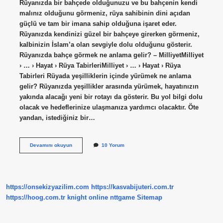
Rüyanızda bir bahçede olduğunuzu ve bu bahçenin kendi
malınız olduğunu görmeniz, rüya sahibinin dini açıdan
güçlü ve tam bir imana sahip olduğuna işaret eder.
Rüyanızda kendinizi güzel bir bahçeye girerken görmeniz,
kalbinizin İslam’a olan sevgiyle dolu olduğunu gösterir.
Rüyanızda bahçe görmek ne anlama gelir? – MilliyetMilliyet
› … › Hayat › Rüya TabirleriMilliyet › … › Hayat › Rüya
Tabirleri Rüyada yeşilliklerin içinde yürümek ne anlama
gelir? Rüyanızda yeşillikler arasında yürümek, hayatınızın
yakında alacağı yeni bir rotayı da gösterir. Bu yol bilgi dolu
olacak ve hedeflerinize ulaşmanıza yardımcı olacaktır. Öte
yandan, istediğiniz bir…
Rüyada
Devamını okuyun
10 Yorum
Bahçede
Yürümek
Ne
Anlama
Gelir
https://onsekizyazilim.com
https://kasvabijuteri.com.tr
https://hoog.com.tr
knight online
nttgame
Sitemap