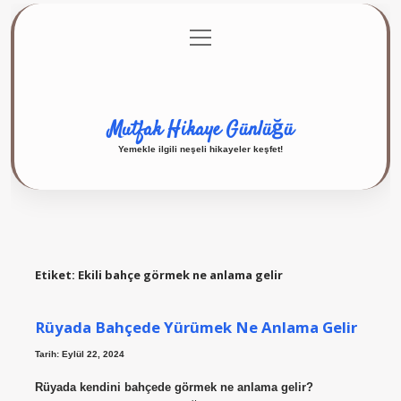
menüyü
Anasayfa
Gizlilik Politikası
Yasal Uyarı
aç
Hakkımızda
Mutfak Hikaye Günlüğü
Yemekle ilgili neşeli hikayeler keşfet!
Etiket:
Ekili bahçe görmek ne anlama gelir
Rüyada Bahçede Yürümek Ne Anlama Gelir
Tarih: Eylül 22, 2024
Rüyada kendini bahçede görmek ne anlama gelir?