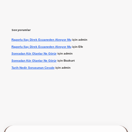
Son yorumlar
Raporlu Ilaç Direk Eczaneden Alınıyor Mu
için
admin
Raporlu Ilaç Direk Eczaneden Alınıyor Mu
için
Efe
Sonradan Kör Olanlar Ne Görür
için
admin
Sonradan Kör Olanlar Ne Görür
için
Bozkurt
Tarih Nedir Sorusunun Cevabı
için
admin
 giriş yap