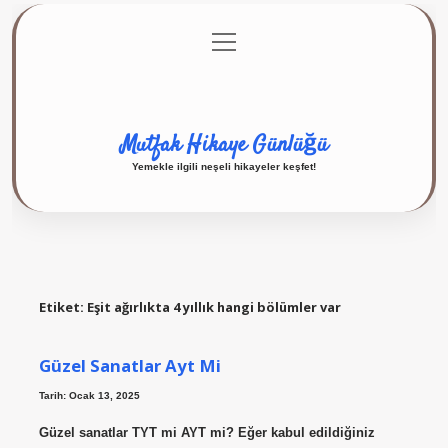
menüyü
Anasayfa
Gizlilik Politikası
Yasal Uyarı
aç
Hakkımızda
Mutfak Hikaye Günlüğü
Yemekle ilgili neşeli hikayeler keşfet!
Etiket:
Eşit ağırlıkta 4 yıllık hangi bölümler var
Güzel Sanatlar Ayt Mi
Tarih: Ocak 13, 2025
Güzel sanatlar TYT mi AYT mi? Eğer kabul edildiğiniz