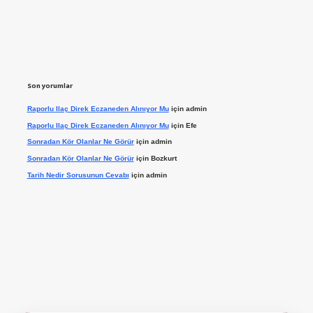
Son yorumlar
Raporlu Ilaç Direk Eczaneden Alınıyor Mu
için
admin
Raporlu Ilaç Direk Eczaneden Alınıyor Mu
için
Efe
Sonradan Kör Olanlar Ne Görür
için
admin
Sonradan Kör Olanlar Ne Görür
için
Bozkurt
Tarih Nedir Sorusunun Cevabı
için
admin
t giriş yap