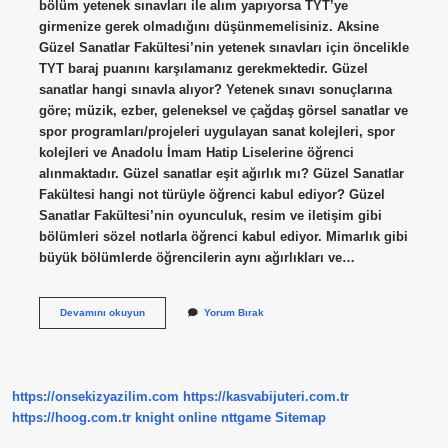
bölüm yetenek sınavları ile alım yapıyorsa TYT’ye
girmenize gerek olmadığını düşünmemelisiniz. Aksine
Güzel Sanatlar Fakültesi’nin yetenek sınavları için öncelikle
TYT baraj puanını karşılamanız gerekmektedir. Güzel
sanatlar hangi sınavla alıyor? Yetenek sınavı sonuçlarına
göre; müzik, ezber, geleneksel ve çağdaş görsel sanatlar ve
spor programları/projeleri uygulayan sanat kolejleri, spor
kolejleri ve Anadolu İmam Hatip Liselerine öğrenci
alınmaktadır. Güzel sanatlar eşit ağırlık mı? Güzel Sanatlar
Fakültesi hangi not türüyle öğrenci kabul ediyor? Güzel
Sanatlar Fakültesi’nin oyunculuk, resim ve iletişim gibi
bölümleri sözel notlarla öğrenci kabul ediyor. Mimarlık gibi
büyük bölümlerde öğrencilerin aynı ağırlıkları ve…
Güzel
Devamını okuyun
Yorum Bırak
Sanatlar
Ayt
Mi
https://onsekizyazilim.com
https://kasvabijuteri.com.tr
https://hoog.com.tr
knight online
nttgame
Sitemap