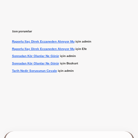
Son yorumlar
Raporlu Ilaç Direk Eczaneden Alınıyor Mu
için
admin
Raporlu Ilaç Direk Eczaneden Alınıyor Mu
için
Efe
Sonradan Kör Olanlar Ne Görür
için
admin
Sonradan Kör Olanlar Ne Görür
için
Bozkurt
Tarih Nedir Sorusunun Cevabı
için
admin
t giriş yap