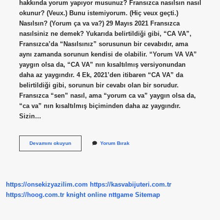
hakkında yorum yapıyor musunuz? Fransızca nasılsın nasıl
okunur? (Veux.) Bunu istemiyorum. (Hiç veux geçti.)
Nasılsın? (Yorum ça va va?) 29 Mayıs 2021 Fransızca
nasılsiniz ne demek? Yukarıda belirtildiği gibi, “CA VA”,
Fransızca’da “Nasılsınız” sorusunun bir cevabıdır, ama
aynı zamanda sorunun kendisi de olabilir. “Yorum VA VA”
yaygın olsa da, “CA VA” nın kısaltılmış versiyonundan
daha az yaygındır. 4 Ek, 2021’den itibaren “CA VA” da
belirtildiği gibi, sorunun bir cevabı olan bir sorudur.
Fransızca “sen” nasıl, ama “yorum ca va” yaygın olsa da,
“ca va” nın kısaltılmış biçiminden daha az yaygındır.
Sizin…
Fransızcada
Devamını okuyun
Yorum Bırak
Nasılsın
Nasıl
Denilir
https://onsekizyazilim.com
https://kasvabijuteri.com.tr
https://hoog.com.tr
knight online
nttgame
Sitemap