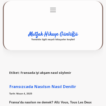
menüyü
Anasayfa
Gizlilik Politikası
Yasal Uyarı
aç
Hakkımızda
Mutfak Hikaye Günlüğü
Yemekle ilgili neşeli hikayeler keşfet!
Etiket:
Fransada iyi akşam nasıl söylenir
Fransızcada Nasılsın Nasıl Denilir
Tarih: Nisan 4, 2025
Fransa’da nasılsın ne demek? Allz Vous, Tous Les Deux