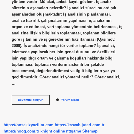
yöntem vardır: Mülakat, anket, kayıt, gözlem. İş analiz
sürecinin aşamaları nelerdir? İş analizi süreci şu ardışık
aşamalardan oluşmaktadır: İş analizinin planlanması,
analize hazırlık çalışmalarının yapılması, iş analizinin
organize edilmesi, veri toplama yönteminin belirlenmesi, iş
analizine ilişkin bilgilerin toplanması, toplanan bilgilere
göre iş tanımı ve iş gereklerinin hazırlanması (Qasimov,
2009). İş analizinde hangi tür veriler toplanır? İş analizi,
işletmede yapılacak her işin genel durumu ve özellikleri,
işin yapıldığı ortam ve çalışma koşulları hakkında bilgi
toplanması, toplanan verilerin sistemli bir şekilde
incelenmesi, değerlendirilmesi ve ilgili bilgilerin yazıya
geçirilmesidir. Görev analizi yöntemi nedir? Görev analizi,
…
İŞ
Devamını okuyun
Yorum Bırak
Analizinde
Kullanılan
Yöntemler
Nelerdir
https://onsekizyazilim.com
https://kasvabijuteri.com.tr
https://hoog.com.tr
knight online
nttgame
Sitemap