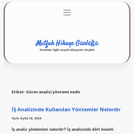
menüyü
Anasayfa
Gizlilik Politikası
Yasal Uyarı
aç
Hakkımızda
Mutfak Hikaye Günlüğü
Yemekle ilgili neşeli hikayeler keşfet!
Etiket:
Görev analizi yöntemi nedir
İŞ Analizinde Kullanılan Yöntemler Nelerdir
Tarih: Eylül 19, 2024
İş analiz yöntemleri nelerdir? İş analizinde dört önemli