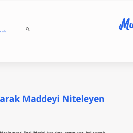
Mu
mızda
narak Maddeyi Niteleyen