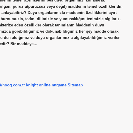
ddenin temel özelliklerini beş duyu organımızı kullanarak
ırılgan, pürüzlü/pürüzsüz veya değil) maddenin temel özellikleridir.
 anlayabiliriz? Duyu organlarımızla maddenin özelliklerini ayırt
burnumuzla, tadını dilimizle ve yumuşaklığını tenimizle algılarız.
kterize eden özellikler olarak tanımlanır. Maddenin duyu
afımızda görebildiğimiz ve dokunabildiğimiz her şey madde olarak
erden aldığımız ve duyu organlarımızla algılayabildiğimiz veriler
k nedir? Bir maddeye…
://hoog.com.tr
knight online
nttgame
Sitemap