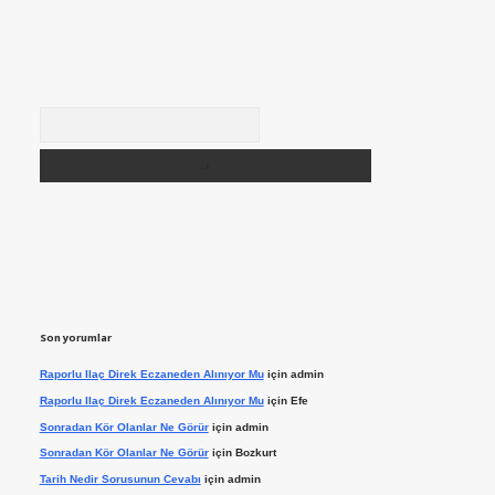
Arama
Son yorumlar
Raporlu Ilaç Direk Eczaneden Alınıyor Mu
için
admin
Raporlu Ilaç Direk Eczaneden Alınıyor Mu
için
Efe
Sonradan Kör Olanlar Ne Görür
için
admin
Sonradan Kör Olanlar Ne Görür
için
Bozkurt
Tarih Nedir Sorusunun Cevabı
için
admin