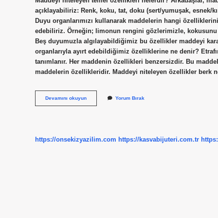
Maddeyi niteleyen temel özellikleri nelerdir? Arkadaşlar, ma
açıklayabiliriz: Renk, koku, tat, doku (sert/yumuşak, esnek/k
Duyu organlarımızı kullanarak maddelerin hangi özelliklerini
edebiliriz. Örneğin; limonun rengini gözlerimizle, kokusunu 
Beş duyumuzla algılayabildiğimiz bu özellikler maddeyi kara
organlarıyla ayırt edebildiğimiz özelliklerine ne denir? Etr
tanımlanır. Her maddenin özellikleri benzersizdir. Bu maddel
maddelerin özellikleridir. Maddeyi niteleyen özellikler ber
Beş
Devamını okuyun
Yorum Bırak
Duyu
Organını
Kullanarak
Maddeyi
Niteleyen
https://onsekizyazilim.com
https://kasvabijuteri.com.tr
https
Temel
Özellikler
Nelerdir