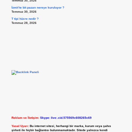
Temmuz 30, 2026
İzmit’te bit pazarı nereye kuruluyor ?
Temmuz 30, 2026
T tipi hücre nedir ?
Temmuz 28, 2026
Reklam ve İletişim:
Skype: live:.cid.575569c608265c69
Yasal Uyarı:
Bu internet sitesi, herhangi bir marka, kurum veya şahıs
şirketi ile hiçbir bağlantısı bulunmamaktadır. Sitede yalnızca kendi