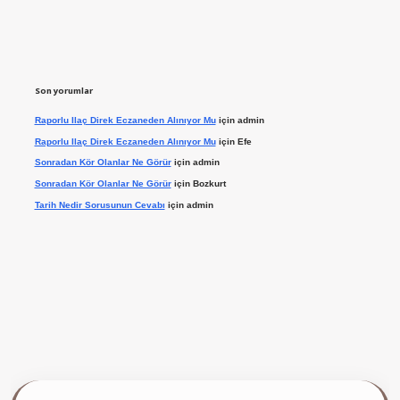
Son yorumlar
Raporlu Ilaç Direk Eczaneden Alınıyor Mu
için
admin
Raporlu Ilaç Direk Eczaneden Alınıyor Mu
için
Efe
Sonradan Kör Olanlar Ne Görür
için
admin
Sonradan Kör Olanlar Ne Görür
için
Bozkurt
Tarih Nedir Sorusunun Cevabı
için
admin
ilbet giriş yap