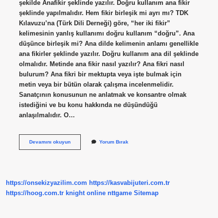
şekilde Anafikir şeklinde yazılır. Doğru kullanım ana fikir
şeklinde yapılmalıdır. Hem fikir birleşik mi ayrı mı? TDK
Kılavuzu’na (Türk Dili Derneği) göre, “her iki fikir”
kelimesinin yanlış kullanımı doğru kullanım “doğru”. Ana
düşünce birleşik mi? Ana dilde kelimenin anlamı genellikle
ana fikirler şeklinde yazılır. Doğru kullanım ana dil şeklinde
olmalıdır. Metinde ana fikir nasıl yazılır? Ana fikri nasıl
bulurum? Ana fikri bir mektupta veya işte bulmak için
metin veya bir bütün olarak çalışma incelenmelidir.
Sanatçının konusunun ne anlatmak ve konsantre olmak
istediğini ve bu konu hakkında ne düşündüğü
anlaşılmalıdır. O…
Ana
Devamını okuyun
Yorum Bırak
Fikir
Ayrı
Mı
Birleşik
Mi
https://onsekizyazilim.com
https://kasvabijuteri.com.tr
https://hoog.com.tr
knight online
nttgame
Sitemap