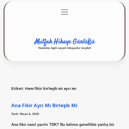
menüyü
Anasayfa
Gizlilik Politikası
Yasal Uyarı
aç
Hakkımızda
Mutfak Hikaye Günlüğü
Yemekle ilgili neşeli hikayeler keşfet!
Etiket:
Hem fikir birleşik mi ayrı mı
Ana Fikir Ayrı Mı Birleşik Mi
Tarih: Nisan 6, 2025
Ana fikir nasıl yazılır TDK? Bu kelime genellikle yanlış bir