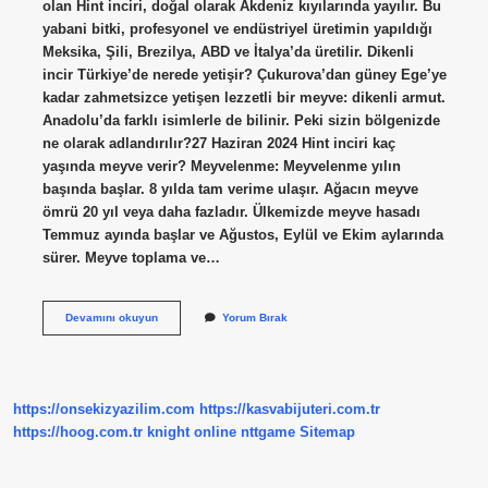
olan Hint inciri, doğal olarak Akdeniz kıyılarında yayılır. Bu
yabani bitki, profesyonel ve endüstriyel üretimin yapıldığı
Meksika, Şili, Brezilya, ABD ve İtalya’da üretilir. Dikenli
incir Türkiye’de nerede yetişir? Çukurova’dan güney Ege’ye
kadar zahmetsizce yetişen lezzetli bir meyve: dikenli armut.
Anadolu’da farklı isimlerle de bilinir. Peki sizin bölgenizde
ne olarak adlandırılır?27 Haziran 2024 Hint inciri kaç
yaşında meyve verir? Meyvelenme: Meyvelenme yılın
başında başlar. 8 yılda tam verime ulaşır. Ağacın meyve
ömrü 20 yıl veya daha fazladır. Ülkemizde meyve hasadı
Temmuz ayında başlar ve Ağustos, Eylül ve Ekim aylarında
sürer. Meyve toplama ve…
Hint
Devamını okuyun
Yorum Bırak
Inciri
Türkiyede
Hangi
Ilde
Yetişir
https://onsekizyazilim.com
https://kasvabijuteri.com.tr
https://hoog.com.tr
knight online
nttgame
Sitemap