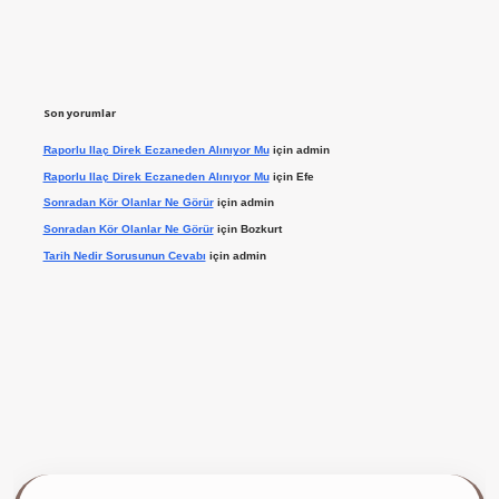
Son yorumlar
Raporlu Ilaç Direk Eczaneden Alınıyor Mu
için
admin
Raporlu Ilaç Direk Eczaneden Alınıyor Mu
için
Efe
Sonradan Kör Olanlar Ne Görür
için
admin
Sonradan Kör Olanlar Ne Görür
için
Bozkurt
Tarih Nedir Sorusunun Cevabı
için
admin
ilbet giriş yap