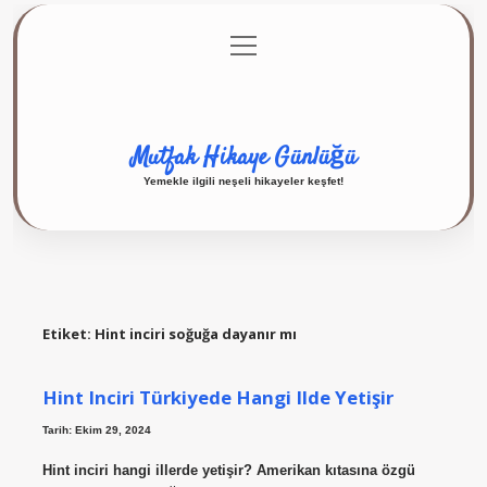
menüyü
Anasayfa
Gizlilik Politikası
Yasal Uyarı
aç
Hakkımızda
Mutfak Hikaye Günlüğü
Yemekle ilgili neşeli hikayeler keşfet!
Etiket:
Hint inciri soğuğa dayanır mı
Hint Inciri Türkiyede Hangi Ilde Yetişir
Tarih: Ekim 29, 2024
Hint inciri hangi illerde yetişir? Amerikan kıtasına özgü