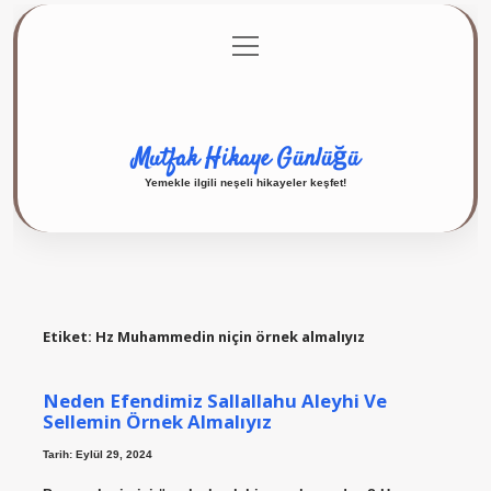
menüyü
Anasayfa
Gizlilik Politikası
Yasal Uyarı
aç
Hakkımızda
Mutfak Hikaye Günlüğü
Yemekle ilgili neşeli hikayeler keşfet!
Etiket:
Hz Muhammedin niçin örnek almalıyız
Neden Efendimiz Sallallahu Aleyhi Ve
Sellemin Örnek Almalıyız
Tarih: Eylül 29, 2024