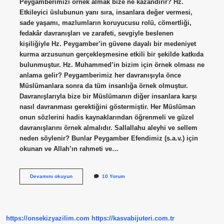
Peygamberimizi örnek almak bize ne kazandırır? Hz.
Etkileyici üslubunun yanı sıra, insanlara değer vermesi,
sade yaşamı, mazlumların koruyucusu rolü, cömertliği,
fedakâr davranışları ve zarafeti, sevgiyle beslenen
kişiliğiyle Hz. Peygamber’in güvene dayalı bir medeniyet
kurma arzusunun gerçekleşmesine etkili bir şekilde katkıda
bulunmuştur. Hz. Muhammed’in bizim için örnek olması ne
anlama gelir? Peygamberimiz her davranışıyla önce
Müslümanlara sonra da tüm insanlığa örnek olmuştur.
Davranışlarıyla bize bir Müslümanın diğer insanlara karşı
nasıl davranması gerektiğini göstermiştir. Her Müslüman
onun sözlerini hadis kaynaklarından öğrenmeli ve güzel
davranışlarını örnek almalıdır. Sallallahu aleyhi ve sellem
neden söylenir? Bunlar Peygamber Efendimiz (s.a.v.) için
okunan ve Allah’ın rahmeti ve…
Neden
Devamını okuyun
10 Yorum
Efendimiz
Sallallahu
Aleyhi
Ve
Sellemin
https://onsekizyazilim.com
https://kasvabijuteri.com.tr
Örnek