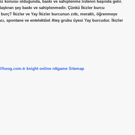
z konusu olduğunda, baskı ve sahiplenme listenin başında gelir.
aklaştıran şey baskı ve sahiplenmedir. Çünkü İkizler burcu
i burç? İkizler ve Yay İkizler burcunun zıttı, meraklı, öğrenmeye
ı, spontane ve entelektüel Ateş grubu üyesi Yay burcudur. İkizler
://hoog.com.tr
knight online
nttgame
Sitemap