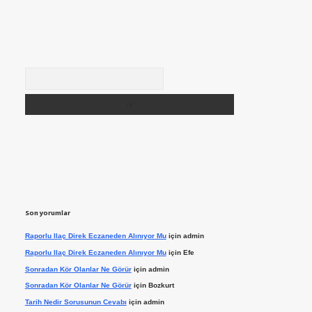
Arama
Son yorumlar
Raporlu Ilaç Direk Eczaneden Alınıyor Mu
için
admin
Raporlu Ilaç Direk Eczaneden Alınıyor Mu
için
Efe
Sonradan Kör Olanlar Ne Görür
için
admin
Sonradan Kör Olanlar Ne Görür
için
Bozkurt
Tarih Nedir Sorusunun Cevabı
için
admin