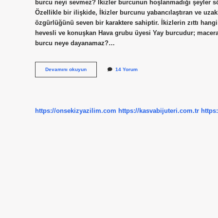
burcu neyi sevmez? İkizler burcunun hoşlanmadığı şeyler sö
Özellikle bir ilişkide, İkizler burcunu yabancılaştıran ve uz
özgürlüğünü seven bir karaktere sahiptir. İkizlerin zıttı hang
hevesli ve konuşkan Hava grubu üyesi Yay burcudur; macerac
burcu neye dayanamaz?…
İKizler
Devamını okuyun
14 Yorum
Burcu
Kimleri
Sevmez
https://onsekizyazilim.com
https://kasvabijuteri.com.tr
https