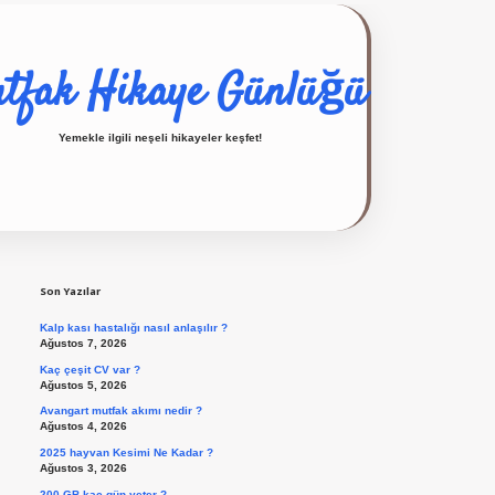
tfak Hikaye Günlüğü
Yemekle ilgili neşeli hikayeler keşfet!
Sidebar
ilbet giriş yap
Son Yazılar
Kalp kası hastalığı nasıl anlaşılır ?
Ağustos 7, 2026
Kaç çeşit CV var ?
Ağustos 5, 2026
Avangart mutfak akımı nedir ?
Ağustos 4, 2026
2025 hayvan Kesimi Ne Kadar ?
Ağustos 3, 2026
200 GB kaç gün yeter ?