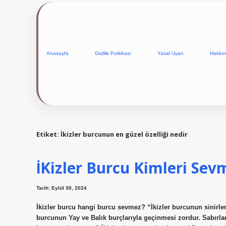
Anasayfa
Gizlilik Politikası
Yasal Uyarı
Hakkı
Etiket:
İkizler burcunun en güzel özelliği nedir
İKizler Burcu Kimleri Sev
Tarih: Eylül 30, 2024
İkizler burcu hangi burcu sevmez? “İkizler burcunun sinirle
burcunun Yay ve Balık burçlarıyla geçinmesi zordur. Sabırları