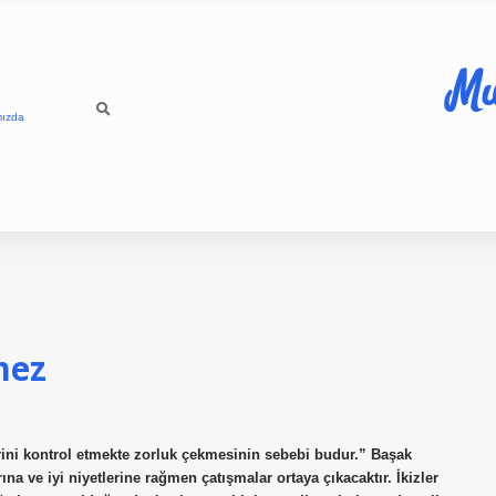
Mu
mızda
mez
rini kontrol etmekte zorluk çekmesinin sebebi budur.” Başak
na ve iyi niyetlerine rağmen çatışmalar ortaya çıkacaktır. İkizler