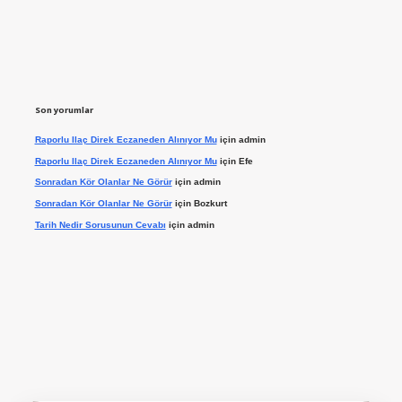
Son yorumlar
Raporlu Ilaç Direk Eczaneden Alınıyor Mu
için
admin
Raporlu Ilaç Direk Eczaneden Alınıyor Mu
için
Efe
Sonradan Kör Olanlar Ne Görür
için
admin
Sonradan Kör Olanlar Ne Görür
için
Bozkurt
Tarih Nedir Sorusunun Cevabı
için
admin
ilbet giriş yap