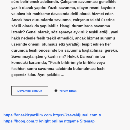
süre belirlemek adettendir. Çalışanın savunması genellikle
yazılı olarak yapılır. Yazılı savunma, olayın resmi kaydıdır
ve olası bir mahkeme davasında delil olarak hizmet eder.
Ancak bazı durumlarda savunma, çalışanın talebi üzerine
sözlü olarak da yapılabilir. Hangi durumlarda savunma
istenir? Genel olarak, sözleşmeye aykırılık teşkil ettiği, yani
haklı nedenle fesih teşkil etmediği, ancak hizmet sunumu
üzerinde önemli olumsuz etki yarattığı tespit edilen her
durumda fesih öncesinde bir savunma başlatılması gerekir.
Savunmayla işten çıkarılır mı? Hukuk Dairesi’nin bu
konudaki kararında; “Fesih bildirimiyle birlikte veya
fesihten sonra savunma talebinde bulunulması feshi
geçersiz kılar. Aynı şekilde,…
Iş
Devamını okuyun
Yorum Bırak
Yerinde
Savunma
Nasıl
Istenir
https://onsekizyazilim.com
https://kasvabijuteri.com.tr
https://hoog.com.tr
knight online
nttgame
Sitemap