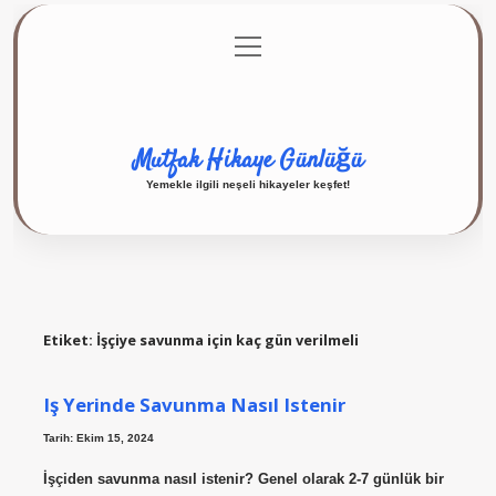
menüyü
Anasayfa
Gizlilik Politikası
Yasal Uyarı
aç
Hakkımızda
Mutfak Hikaye Günlüğü
Yemekle ilgili neşeli hikayeler keşfet!
Etiket:
İşçiye savunma için kaç gün verilmeli
Iş Yerinde Savunma Nasıl Istenir
Tarih: Ekim 15, 2024
İşçiden savunma nasıl istenir? Genel olarak 2-7 günlük bir