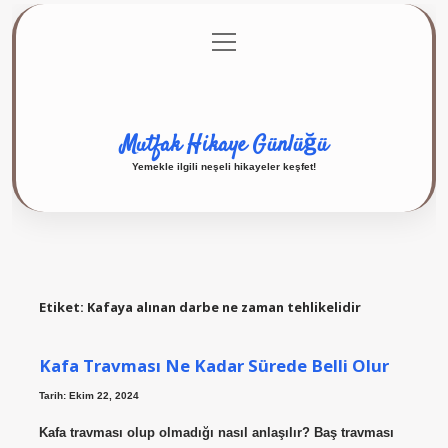
menüyü
Anasayfa
Gizlilik Politikası
Yasal Uyarı
aç
Hakkımızda
Mutfak Hikaye Günlüğü
Yemekle ilgili neşeli hikayeler keşfet!
Etiket:
Kafaya alınan darbe ne zaman tehlikelidir
Kafa Travması Ne Kadar Sürede Belli Olur
Tarih: Ekim 22, 2024
Kafa travması olup olmadığı nasıl anlaşılır? Baş travması