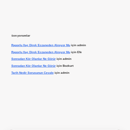
Son yorumlar
Raporlu Ilaç Direk Eczaneden Alınıyor Mu
için
admin
Raporlu Ilaç Direk Eczaneden Alınıyor Mu
için
Efe
Sonradan Kör Olanlar Ne Görür
için
admin
Sonradan Kör Olanlar Ne Görür
için
Bozkurt
Tarih Nedir Sorusunun Cevabı
için
admin
ilbet giriş yap