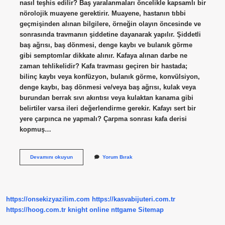
nasıl teşhis edilir? Baş yaralanmaları öncelikle kapsamlı bir
nörolojik muayene gerektirir. Muayene, hastanın tıbbi
geçmişinden alınan bilgilere, örneğin olayın öncesinde ve
sonrasında travmanın şiddetine dayanarak yapılır. Şiddetli
baş ağrısı, baş dönmesi, denge kaybı ve bulanık görme
gibi semptomlar dikkate alınır. Kafaya alınan darbe ne
zaman tehlikelidir? Kafa travması geçiren bir hastada;
bilinç kaybı veya konfüzyon, bulanık görme, konvülsiyon,
denge kaybı, baş dönmesi ve/veya baş ağrısı, kulak veya
burundan berrak sıvı akıntısı veya kulaktan kanama gibi
belirtiler varsa ileri değerlendirme gerekir. Kafayı sert bir
yere çarpınca ne yapmalı? Çarpma sonrası kafa derisi
kopmuş…
Kafa
Devamını okuyun
Yorum Bırak
Travması
Ne
Kadar
Sürede
Belli
https://onsekizyazilim.com
https://kasvabijuteri.com.tr
Olur
https://hoog.com.tr
knight online
nttgame
Sitemap