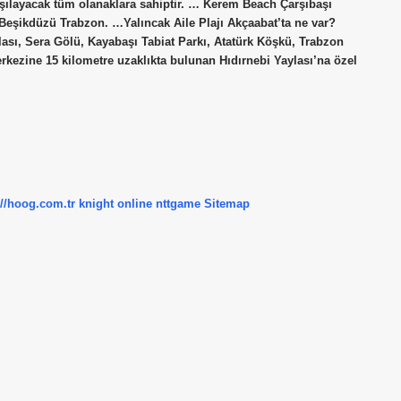
 karşılayacak tüm olanaklara sahiptir. … Kerem Beach Çarşıbaşı
 Beşikdüzü Trabzon. …Yalıncak Aile Plajı Akçaabat’ta ne var?
lası, Sera Gölü, Kayabaşı Tabiat Parkı, Atatürk Köşkü, Trabzon
rkezine 15 kilometre uzaklıkta bulunan Hıdırnebi Yaylası’na özel
://hoog.com.tr
knight online
nttgame
Sitemap