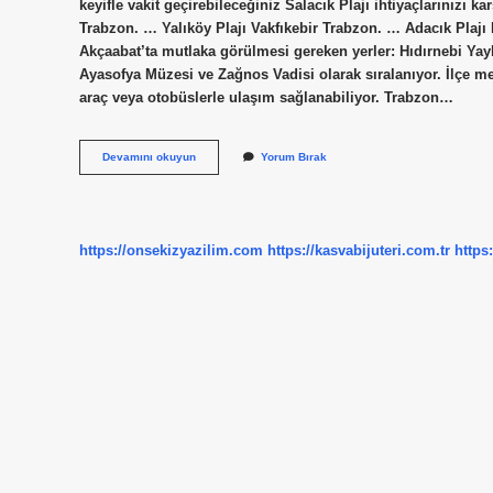
keyifle vakit geçirebileceğiniz Salacık Plajı ihtiyaçlarınızı
Trabzon. … Yalıköy Plajı Vakfıkebir Trabzon. … Adacık Plajı
Akçaabat’ta mutlaka görülmesi gereken yerler: Hıdırnebi Yay
Ayasofya Müzesi ve Zağnos Vadisi olarak sıralanıyor. İlçe me
araç veya otobüslerle ulaşım sağlanabiliyor. Trabzon…
Akçaabatta
Devamını okuyun
Yorum Bırak
Deniz
Var
Mı
https://onsekizyazilim.com
https://kasvabijuteri.com.tr
https