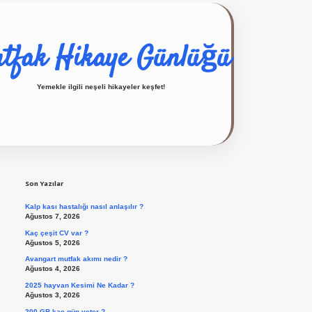
tfak Hikaye Günlüğü
Yemekle ilgili neşeli hikayeler keşfet!
Sidebar
ilbet giriş yap
Son Yazılar
Kalp kası hastalığı nasıl anlaşılır ?
Ağustos 7, 2026
Kaç çeşit CV var ?
Ağustos 5, 2026
Avangart mutfak akımı nedir ?
Ağustos 4, 2026
2025 hayvan Kesimi Ne Kadar ?
Ağustos 3, 2026
200 GB kaç gün yeter ?