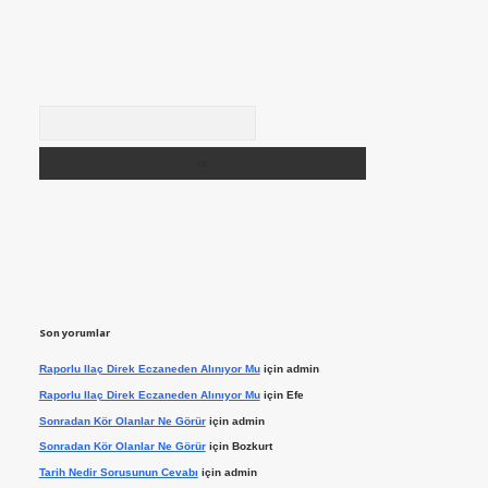
Arama
Son yorumlar
Raporlu Ilaç Direk Eczaneden Alınıyor Mu
için
admin
Raporlu Ilaç Direk Eczaneden Alınıyor Mu
için
Efe
Sonradan Kör Olanlar Ne Görür
için
admin
Sonradan Kör Olanlar Ne Görür
için
Bozkurt
Tarih Nedir Sorusunun Cevabı
için
admin