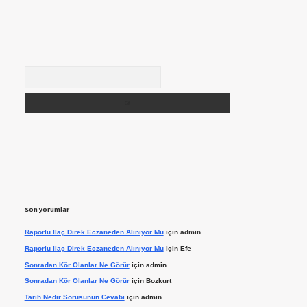
Arama
Son yorumlar
Raporlu Ilaç Direk Eczaneden Alınıyor Mu
için
admin
Raporlu Ilaç Direk Eczaneden Alınıyor Mu
için
Efe
Sonradan Kör Olanlar Ne Görür
için
admin
Sonradan Kör Olanlar Ne Görür
için
Bozkurt
Tarih Nedir Sorusunun Cevabı
için
admin