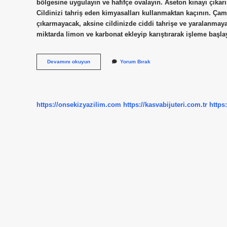
bölgesine uygulayın ve hafifçe ovalayın. Aseton kınayı çıkarır
Cildinizi tahriş eden kimyasalları kullanmaktan kaçının. Çam
çıkarmayacak, aksine cildinizde ciddi tahrişe ve yaralanmaya 
miktarda limon ve karbonat ekleyip karıştırarak işleme başla
Kurumuş
Devamını okuyun
Yorum Bırak
Kına
Lekesi
Nasıl
Çıkar
https://onsekizyazilim.com
https://kasvabijuteri.com.tr
https