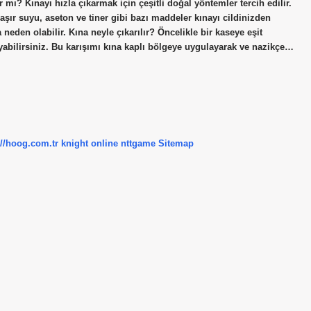
 mı? Kınayı hızla çıkarmak için çeşitli doğal yöntemler tercih edilir.
aşır suyu, aseton ve tiner gibi bazı maddeler kınayı cildinizden
neden olabilir. Kına neyle çıkarılır? Öncelikle bir kaseye eşit
yabilirsiniz. Bu karışımı kına kaplı bölgeye uygulayarak ve nazikçe…
://hoog.com.tr
knight online
nttgame
Sitemap