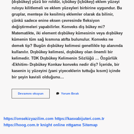
(dışbükey) yüzü bir roldür, içbükey (içbükey) eklem yüzeyi
ruloyu kilitlemeli ve eklem yüzeyleri birbirine uygundur. Bu
gruplar, menteşe ile kesilmiş eklemler olarak da bilinir,
çünkü sadece enine eksen çevresinde fleksiyon
değiştirmeleri yapabilirler. Konveks diş bükey mi?
Matematikte, iki element dışbükey kümesinin veya dışbükey
kümenin tüm sağ kısmına atıfta bulunulur. Konveks ne
demek tip? Bugün dışbükey kelimesi genellikle tıp alanında
kullanılır. Dışbükey kelimesi, dışbükey olan önemli bir
kelimedir. TDK Dışbükey Kelimenin Sözlüğü … Özgürlük
›Ekhitim› Dışbükey Konkav konveks nedir diş? İçeride, bir
kasenin iç yüzeyini (yani yiyeceklerin tuttuğu kısım) içinde
bir şeyin kavisli olduğunu…
Konveks
Devamını okuyun
Yorum Bırak
Ne
Demek
Diş
https://onsekizyazilim.com
https://kasvabijuteri.com.tr
https://hoog.com.tr
knight online
nttgame
Sitemap