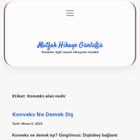
menüyü
Anasayfa
Gizlilik Politikası
Yasal Uyarı
aç
Hakkımızda
Mutfak Hikaye Günlüğü
Yemekle ilgili neşeli hikayeler keşfet!
Etiket:
Konveks alan nedir
Konveks Ne Demek Diş
Tarih: Nisan 6, 2025
Konveks ne demek tıp? Gingilimus: Dışbükey bağlantı