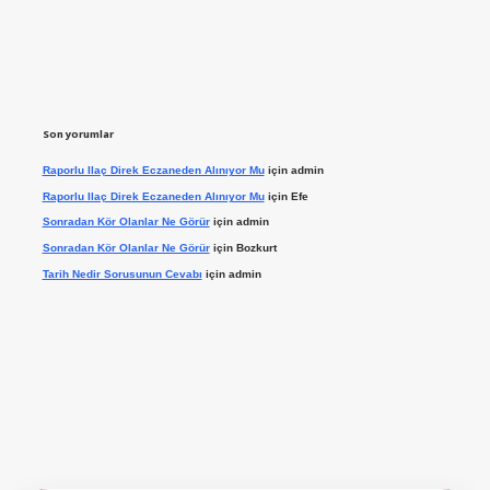
Son yorumlar
Raporlu Ilaç Direk Eczaneden Alınıyor Mu
için
admin
Raporlu Ilaç Direk Eczaneden Alınıyor Mu
için
Efe
Sonradan Kör Olanlar Ne Görür
için
admin
Sonradan Kör Olanlar Ne Görür
için
Bozkurt
Tarih Nedir Sorusunun Cevabı
için
admin
yap