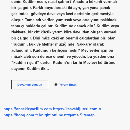
denir. Kudüm nedir, nasıl çalınır? Anadolu kökenli vurmalı
bir çalgıdır. Farklı boyutlardaki iki ayrı, yan yana çanak
şeklindeki gövdeye deve veya keçi derisinin gerilmesiyle
oluşur. Tame adı verilen yumuşak veya orta yumuşaklıktaki
tahta çubuklarla çalınır. Kudüm ne demek din? Kudüm veya
Nakkare, bir çift küçük yarım küre davuldan oluşan vurmalı
bir çalgıdır. Dini müzikteki en önemli çalgılardan biri olan
‘Kudüm’, laik ve Mehter müziğinde ‘Nakkare’ olarak
adlandırılır. Kudümün tarihçesi nedir? Mevleviler için bu
müzik aleti son derece önemli ve yücedir, bu yüzden ona
“kudüm-i şerif” derler. Kudum’un tarihi Mevlevi kültürüne
dayanır. Kudüm ilk…
Kudüm
Devamını okuyun
Yorum Bırak
Ne
Için
Kullanılır
https://onsekizyazilim.com
https://kasvabijuteri.com.tr
https://hoog.com.tr
knight online
nttgame
Sitemap