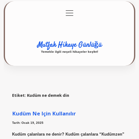
menüyü
Anasayfa
Gizlilik Politikası
Yasal Uyarı
aç
Hakkımızda
Mutfak Hikaye Günlüğü
Yemekle ilgili neşeli hikayeler keşfet!
Etiket:
Kudüm ne demek din
Kudüm Ne Için Kullanılır
Tarih: Ocak 19, 2025
Kudüm çalanlara ne denir? Kudüm çalanlara “Kudümzen”