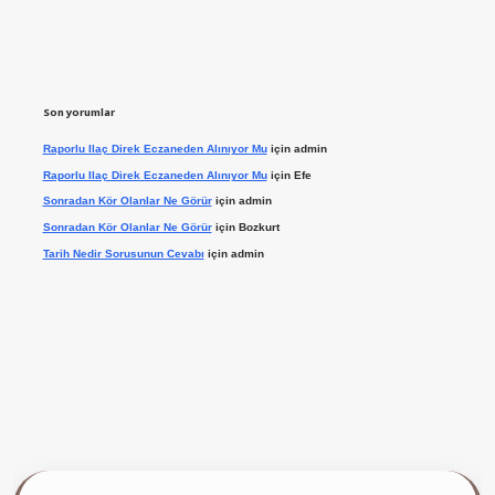
Son yorumlar
Raporlu Ilaç Direk Eczaneden Alınıyor Mu
için
admin
Raporlu Ilaç Direk Eczaneden Alınıyor Mu
için
Efe
Sonradan Kör Olanlar Ne Görür
için
admin
Sonradan Kör Olanlar Ne Görür
için
Bozkurt
Tarih Nedir Sorusunun Cevabı
için
admin
ilbet giriş yap