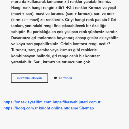
moru da kullanarak tamamen zıt renkler yaratabilirsiniz.
Hangi renk hangi rengin zıttı? ❖Zıt renkler Kırmızı ve yeşil
(mavi + sarı), mavi ve turuncu (sarı + kırmızı), sarı ve mor
(kırmızı + mavi) zıt renklerdir. Griyi hangi renk patlatır? Gri
tonları, yanındaki rengi öne çıkarabilecek bir özelliğe
sahiptir. Bu parlaklığa en çok yakışan renk şüphesiz sarıdır.
Duvarınıza gri tonlarında boyanmış ahşap çıtalar ekleyebilir
ve koyu sarı yapabilirsiniz. Grinin kontrast rengi nedir?
Turuncu, sarı, pembe veya kırmızı gibi renklerle
kombinasyon halinde, gri renge canlı bir kontrast
yaratılabilir. Sarı, kırmızı ve turuncunun çok…
Gri
Devamını okuyun
12 Yorum
Renginin
Zıt
Rengi
Nedir
https://onsekizyazilim.com
https://kasvabijuteri.com.tr
https://hoog.com.tr
knight online
nttgame
Sitemap