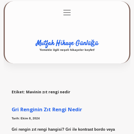
menüyü
Anasayfa
Gizlilik Politikası
Yasal Uyarı
aç
Hakkımızda
Mutfak Hikaye Günlüğü
Yemekle ilgili neşeli hikayeler keşfet!
Etiket:
Mavinin zıt rengi nedir
Gri Renginin Zıt Rengi Nedir
Tarih: Ekim 8, 2024
Gri rengin zıt rengi hangisi? Gri ile kontrast bordo veya