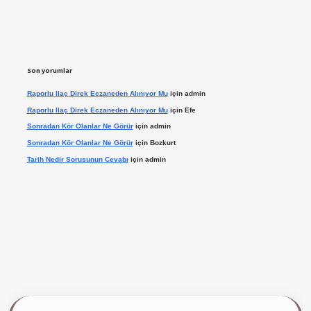
Son yorumlar
Raporlu Ilaç Direk Eczaneden Alınıyor Mu
için
admin
Raporlu Ilaç Direk Eczaneden Alınıyor Mu
için
Efe
Sonradan Kör Olanlar Ne Görür
için
admin
Sonradan Kör Olanlar Ne Görür
için
Bozkurt
Tarih Nedir Sorusunun Cevabı
için
admin
ilbet giriş yap