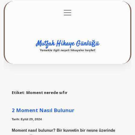
menüyü
Anasayfa
Gizlilik Politikası
Yasal Uyarı
aç
Hakkımızda
Mutfak Hikaye Günlüğü
Yemekle ilgili neşeli hikayeler keşfet!
Etiket:
Moment nerede sıfır
2 Moment Nasıl Bulunur
Tarih: Eylül 29, 2024
Moment nasıl bulunur? Bir kuvvetin bir nesne üzerinde