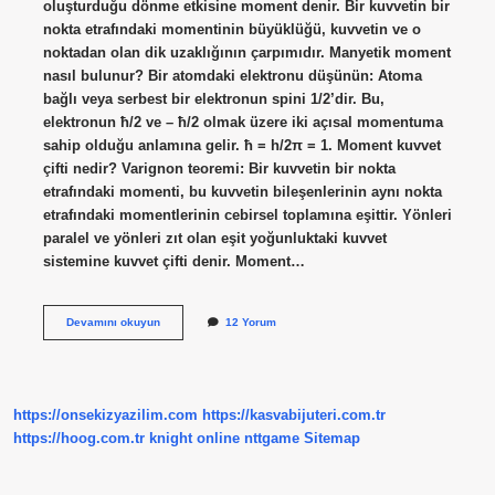
oluşturduğu dönme etkisine moment denir. Bir kuvvetin bir
nokta etrafındaki momentinin büyüklüğü, kuvvetin ve o
noktadan olan dik uzaklığının çarpımıdır. Manyetik moment
nasıl bulunur? Bir atomdaki elektronu düşünün: Atoma
bağlı veya serbest bir elektronun spini 1/2’dir. Bu,
elektronun ħ/2 ve – ħ/2 olmak üzere iki açısal momentuma
sahip olduğu anlamına gelir. ħ = h/2π = 1. Moment kuvvet
çifti nedir? Varignon teoremi: Bir kuvvetin bir nokta
etrafındaki momenti, bu kuvvetin bileşenlerinin aynı nokta
etrafındaki momentlerinin cebirsel toplamına eşittir. Yönleri
paralel ve yönleri zıt olan eşit yoğunluktaki kuvvet
sistemine kuvvet çifti denir. Moment…
2
Devamını okuyun
12 Yorum
Moment
Nasıl
Bulunur
https://onsekizyazilim.com
https://kasvabijuteri.com.tr
https://hoog.com.tr
knight online
nttgame
Sitemap